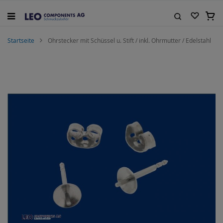
Zum
Inhalt
Mein
springen
Suche
Startseite
Ohrstecker mit Schüssel u. Stift / inkl. Ohrmutter / Edelstahl
Zum
Ende
der
Bildgalerie
springen