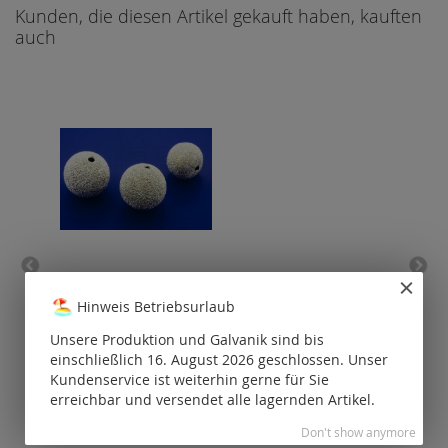
Kunden, die diesen Artikel gekauft haben, kauften
auch
Kugeln diamantiert / 925
Sp
Silber
Hinweis Betriebsurlaub
Unsere Produktion und Galvanik sind bis
Preise nur für
P
einschließlich 16. August 2026 geschlossen. Unser
registrierte
Kunden
Kundenservice ist weiterhin gerne für Sie
sichtbar.
erreichbar und versendet alle lagernden Artikel.
Don't show anymore