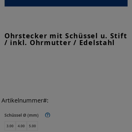
Zum
Ohrstecker mit Schüssel u. Stift
Anfang
/ inkl. Ohrmutter / Edelstahl
der
Bildgalerie
springen
Artikelnummer
Schüssel Ø (mm)
?
3.00
4.00
5.00