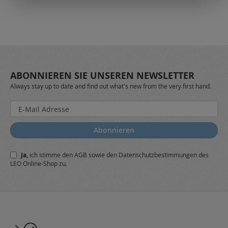
ABONNIEREN SIE UNSEREN NEWSLETTER
Always stay up to date and find out what's new from the very first hand.
Melden
Sie
sich
Abonnieren
für
unseren
Ja,
ich stimme den
AGB
sowie den
Datenschutzbestimmungen
des
Newsletter
LEO Online-Shop zu.
a: