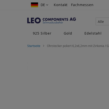
Zum
DE
DE
Kontakt
Fachmessen
Inhalt
springen
Alle
925 Silber
Gold
Edelstahl
Startseite
Ohrstecker poliert 6,2x6,2mm mit Zirkonia / G
Zum
Ende
der
Bildgalerie
springen