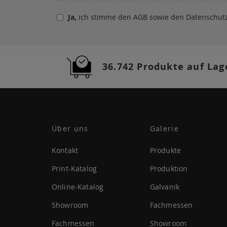
sich
Ja,
ich stimme den
AGB
sowie den
Datenschu
für
unseren
Newsletter
a:
36.742 Produkte auf Lag
Über uns
Galerie
Kontakt
Produkte
Print-Katalog
Produktion
Online-Katalog
Galvanik
Showroom
Fachmessen
Fachmessen
Showroom