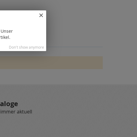
. Unser
tikel.
Don't show anymore
aloge
 immer aktuell