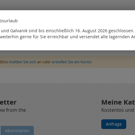
ebsurlaub
und Galvanik sind bis einschließlich 16. August 2026 geschlossen
weiterhin gerne für Sie erreichbar und versendet alle lagernden Ar
Bitte
melden Sie sich
an oder
erstellen Sie ein Konto
etter
Meine Kat
new from the
Kostenlos und
Anfrage
Abonnieren