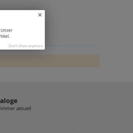
. Unser
tikel.
Don't show anymore
aloge
 immer aktuell