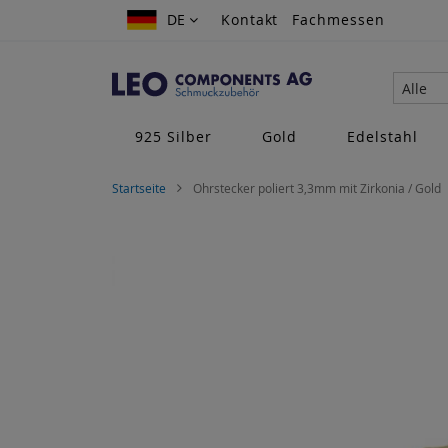
Zum
DE
DE
Kontakt
Fachmessen
Inhalt
springen
Alle
925 Silber
Gold
Edelstahl
Startseite
Ohrstecker poliert 3,3mm mit Zirkonia / Gold
Zum
Ende
der
Bildgalerie
springen