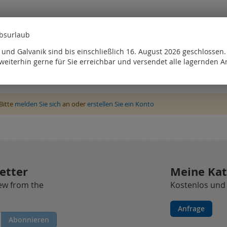
ebsurlaub
und Galvanik sind bis einschließlich 16. August 2026 geschlossen
weiterhin gerne für Sie erreichbar und versendet alle lagernden Ar
Bitte
melden Sie sich
an oder
erstellen Sie ein Konto
etter
Meine Kat
new from the
Kostenlos und
Anfrage
Abonnieren