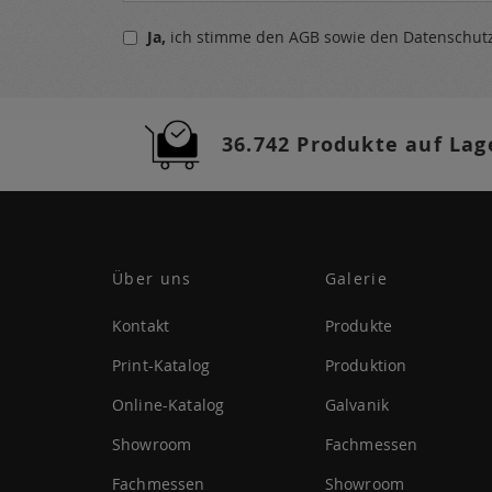
sich
Ja,
ich stimme den
AGB
sowie den
Datenschu
für
unseren
Newsletter
a:
36.742 Produkte auf Lag
Über uns
Galerie
Kontakt
Produkte
Print-Katalog
Produktion
Online-Katalog
Galvanik
Showroom
Fachmessen
Fachmessen
Showroom