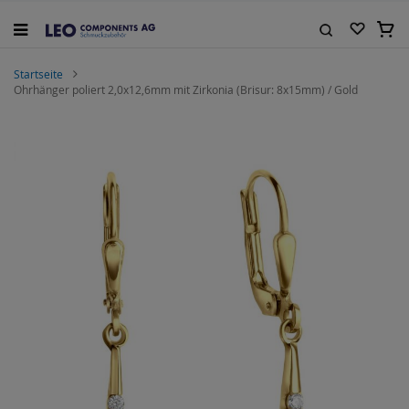
Zum
Inhalt
Mein
springen
Suche
Startseite
Ohrhänger poliert 2,0x12,6mm mit Zirkonia (Brisur: 8x15mm) / Gold
Zum
Ende
der
Bildgalerie
springen