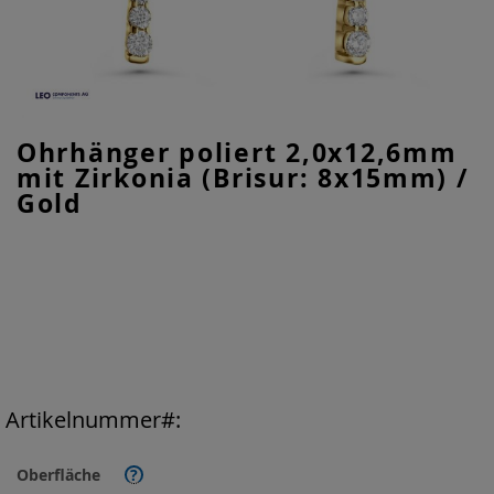
Zum
Ohrhänger poliert 2,0x12,6mm
Anfang
mit Zirkonia (Brisur: 8x15mm) /
der
Bildgalerie
Gold
springen
Artikelnummer
Oberfläche
?