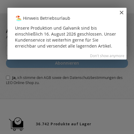
Hinweis Betriebsurlaub
Unsere Produktion und Galvanik sind bis
ABONNIEREN SIE UNSEREN NEWSLETTER
einschließlich 16. August 2026 geschlossen. Unser
Always stay up to date and find out what's new from the very first hand.
Kundenservice ist weiterhin gerne für Sie
erreichbar und versendet alle lagernden Artikel.
Melden
Sie
Don't show anymore
sich
Abonnieren
für
unseren
Ja,
ich stimme den
AGB
sowie den
Datenschutzbestimmungen
des
Newsletter
LEO Online-Shop zu.
a:
36.742 Produkte auf Lager