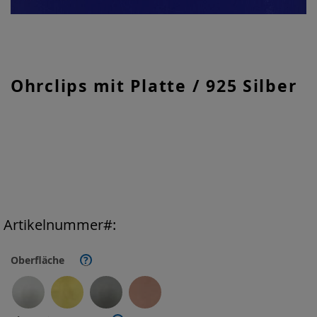
Zum
Ohrclips mit Platte / 925 Silber
Anfang
der
Bildgalerie
springen
Artikelnummer
Oberfläche
?