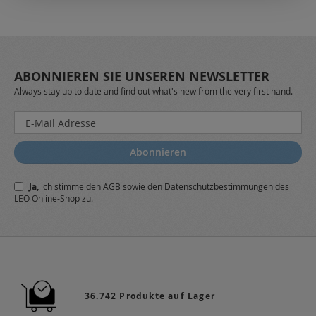
ABONNIEREN SIE UNSEREN NEWSLETTER
Always stay up to date and find out what's new from the very first hand.
Melden
Sie
sich
Abonnieren
für
unseren
Ja,
ich stimme den
AGB
sowie den
Datenschutzbestimmungen
des
Newsletter
LEO Online-Shop zu.
a:
36.742 Produkte auf Lager