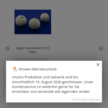
Kugeln diamantiert / 925
Sch
Silber
Preise nur für
P
registrierte
Hinweis Betriebsurlaub
Kunden
sichtbar.
Unsere Produktion und Galvanik sind bis
einschließlich 16. August 2026 geschlossen. Unser
Kundenservice ist weiterhin gerne für Sie
erreichbar und versendet alle lagernden Artikel.
Don't show anymore