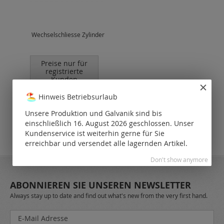
Wechselschliesse Zylinder
Preise nur für
registrierte
Kunden
sichtbar.
Hinweis Betriebsurlaub
Unsere Produktion und Galvanik sind bis
einschließlich 16. August 2026 geschlossen. Unser
Kundenservice ist weiterhin gerne für Sie
erreichbar und versendet alle lagernden Artikel.
Don't show anymore
ABONNIEREN SIE UNSEREN NEWSLETTER
Always stay up to date and find out what's new from the very first hand.
Melden