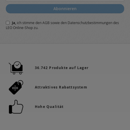
Sie
sich
Abonnieren
für
unseren
Ja,
ich stimme den
AGB
sowie den
Datenschutzbestimmungen
des
Newsletter
LEO Online-Shop zu.
a:
36.742 Produkte auf Lager
Attraktives Rabattsystem
Hohe Qualität