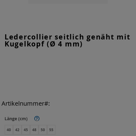
Zum
Ledercollier seitlich genäht mit
Anfang
Kugelkopf (Ø 4 mm)
der
Bildgalerie
springen
Artikelnummer
Länge (cm)
?
40
42
45
48
50
55