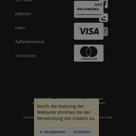
Edelstahl
Leder
Auffädelmaterial
Accessories
Suchbegriffe
Seitenverzeichnis
Impressum
Allgemeine Geschäftsbedingungen
Datenschutz
Durch die Nutzung der
Webseite stimmen Sie der
Verwendung von Cookies zu.
Unser Angebot richtet sich an gewerbliche Kunden. Alle Preise zzgl. gesetzt. MwSt.
© 2007 - 2026 Alle Rechte vorbehalten.
Akzeptieren
Schließen