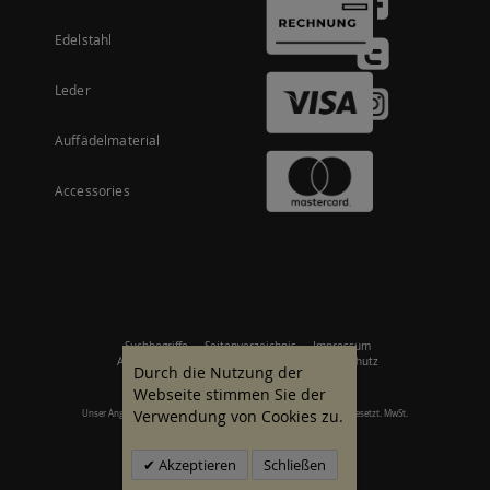
Edelstahl
Leder
Auffädelmaterial
Accessories
Suchbegriffe
Seitenverzeichnis
Impressum
Allgemeine Geschäftsbedingungen
Datenschutz
Durch die Nutzung der
Webseite stimmen Sie der
Verwendung von Cookies zu.
Unser Angebot richtet sich an gewerbliche Kunden. Alle Preise zzgl. gesetzt. MwSt.
© 2007 - 2026 Alle Rechte vorbehalten.
Akzeptieren
Schließen