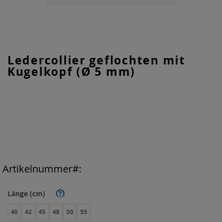
Zum
Ledercollier geflochten mit
Anfang
Kugelkopf (Ø 5 mm)
der
Bildgalerie
springen
Artikelnummer
Länge (cm)
?
40
42
45
48
50
55