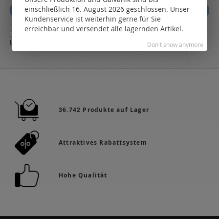
sich
einschließlich 16. August 2026 geschlossen. Unser
Abonnieren
für
Kundenservice ist weiterhin gerne für Sie
unseren
erreichbar und versendet alle lagernden Artikel.
Ja,
ich stimme den
AGB
sowie den
Datenschutzbestimmungen
des
Newsletter
LEO Online-Shop zu.
a:
Don't show anymore
36.742 Produkte auf Lager
Attraktives Rabattsystem
Hohe Qualität