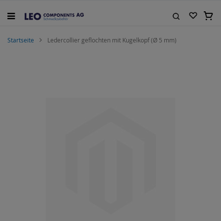
Zum
Inhalt
Mein
springen
Suche
Startseite
Ledercollier geflochten mit Kugelkopf (Ø 5 mm)
Zum
Ende
der
Bildgalerie
springen