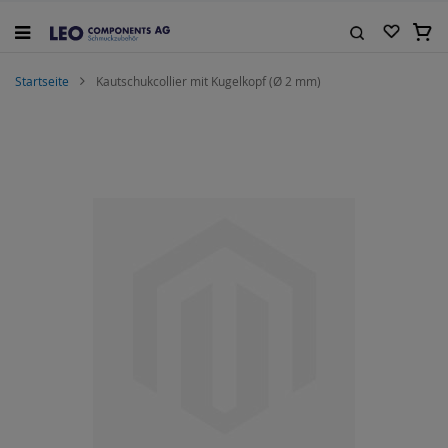
Zum
Inhalt
Mein
springen
Suche
Startseite
Kautschukcollier mit Kugelkopf (Ø 2 mm)
Zum
Ende
der
Bildgalerie
springen