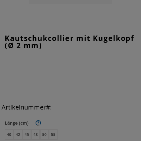
Zum
Kautschukcollier mit Kugelkopf
Anfang
(Ø 2 mm)
der
Bildgalerie
springen
Artikelnummer
Länge (cm)
?
40
42
45
48
50
55