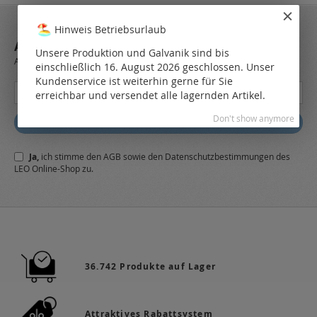
Hinweis Betriebsurlaub
ABONNIEREN SIE UNSEREN NEWSLETTER
Unsere Produktion und Galvanik sind bis
Always stay up to date and find out what's new from the very first hand.
einschließlich 16. August 2026 geschlossen. Unser
Kundenservice ist weiterhin gerne für Sie
Melden
erreichbar und versendet alle lagernden Artikel.
Sie
sich
Don't show anymore
Abonnieren
für
unseren
Ja,
ich stimme den
AGB
sowie den
Datenschutzbestimmungen
des
Newsletter
LEO Online-Shop zu.
a:
36.742 Produkte auf Lager
Attraktives Rabattsystem