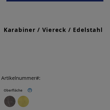
Zum
Karabiner / Viereck / Edelstahl
Anfang
der
Bildgalerie
springen
Artikelnummer
Oberfläche
?