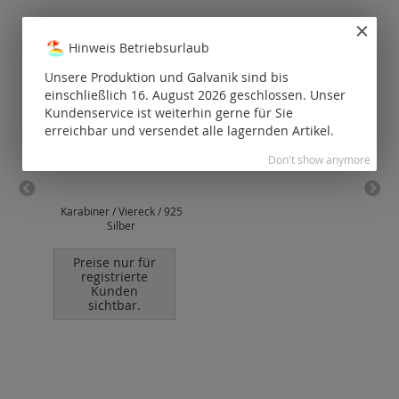
Hinweis Betriebsurlaub
Unsere Produktion und Galvanik sind bis
einschließlich 16. August 2026 geschlossen. Unser
Kundenservice ist weiterhin gerne für Sie
erreichbar und versendet alle lagernden Artikel.
Don't show anymore
Karabiner / Viereck / 925
Fed
Silber
Preise nur für
P
registrierte
Kunden
sichtbar.