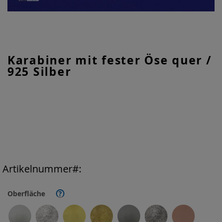
Zum
Karabiner mit fester Öse quer /
Anfang
925 Silber
der
Bildgalerie
springen
Artikelnummer
Oberfläche
?