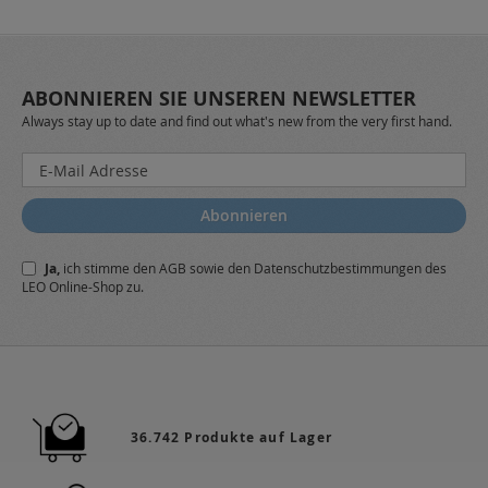
ABONNIEREN SIE UNSEREN NEWSLETTER
Always stay up to date and find out what's new from the very first hand.
Melden
Sie
sich
Abonnieren
für
unseren
Ja,
ich stimme den
AGB
sowie den
Datenschutzbestimmungen
des
Newsletter
LEO Online-Shop zu.
a:
36.742 Produkte auf Lager