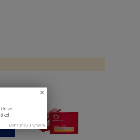
. Unser
tikel.
Don't show anymore