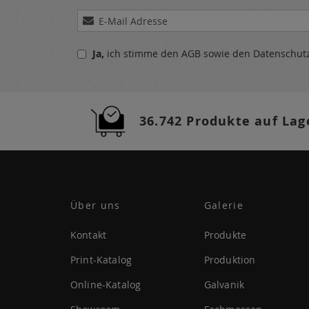
Melden
Sie
sich
Ja,
ich stimme den
AGB
sowie den
Datenschu
für
unseren
Newsletter
a:
36.742 Produkte auf Lag
Über uns
Galerie
Kontakt
Produkte
Print-Katalog
Produktion
Online-Katalog
Galvanik