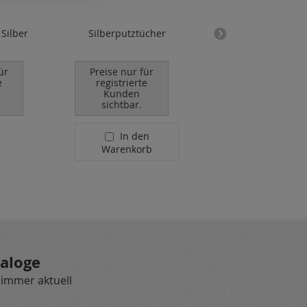
 Silber
Silberputztücher
Oliven / 925 Silb
ür
Preise nur für
Preise nur für
e
registrierte
registrierte
Kunden
Kunden
sichtbar.
sichtbar.
In den
Warenkorb
aloge
 immer aktuell