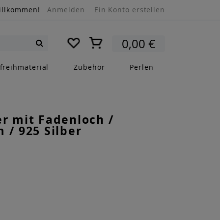
illkommen!
Anmelden
Ein Konto erstellen
Mein Warenkorb
0,00 €
Suche
freihmaterial
Zubehör
Perlen
r mit Fadenloch /
 / 925 Silber