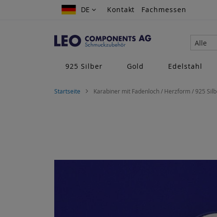
Zum
DE
DE
Kontakt
Fachmessen
Inhalt
springen
Alle
925 Silber
Gold
Edelstahl
Startseite
Karabiner mit Fadenloch / Herzform / 925 Silb
Zum
Ende
der
Bildgalerie
springen