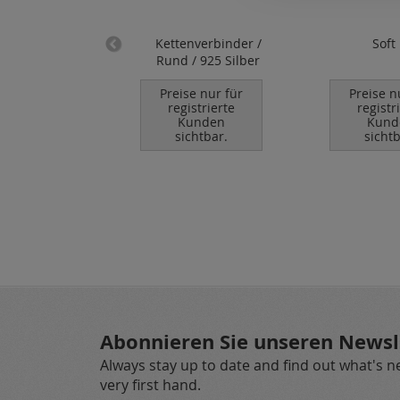
ner mit fester
Kettenverbinder /
Soft
r / 925 Silber
Rund / 925 Silber
se nur für
Preise nur für
Preise n
istrierte
registrierte
registr
unden
Kunden
Kund
chtbar.
sichtbar.
sichtb
Abonnieren Sie unseren Newsl
Always stay up to date and find out what's 
very first hand.