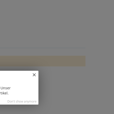
. Unser
tikel.
Don't show anymore