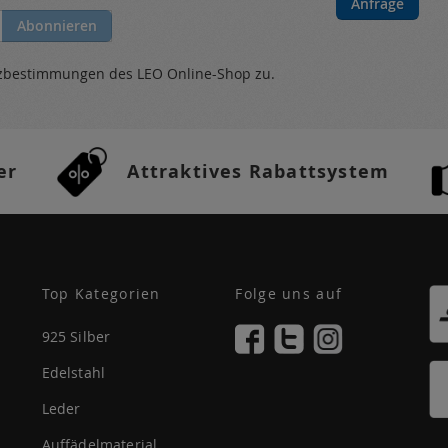
Anfrage
Abonnieren
tzbestimmungen
des LEO Online-Shop zu.
er
Attraktives Rabattsystem
Top Kategorien
Folge uns auf
925 Silber
Edelstahl
Leder
Auffädelmaterial