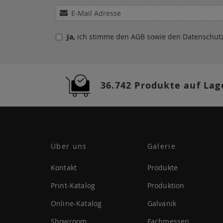
Melden
Sie
sich
Ja,
ich stimme den
AGB
sowie den
Datenschu
für
unseren
Newsletter
a:
36.742 Produkte auf Lag
Über uns
Galerie
Kontakt
Produkte
Print-Katalog
Produktion
Online-Katalog
Galvanik
Showroom
Fachmessen