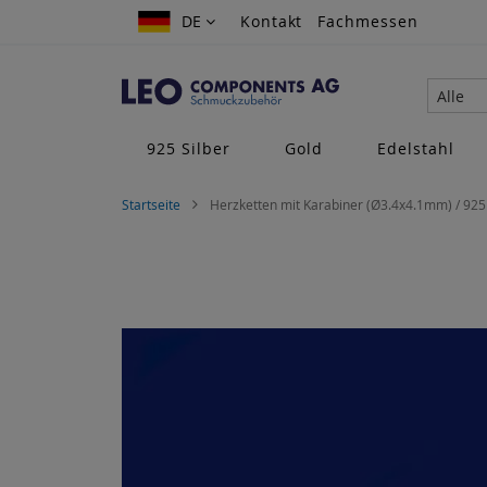
Zum
DE
DE
Kontakt
Fachmessen
Inhalt
springen
Alle
925 Silber
Gold
Edelstahl
Startseite
Herzketten mit Karabiner (Ø3.4x4.1mm) / 925 
Zum
Ende
der
Bildgalerie
springen