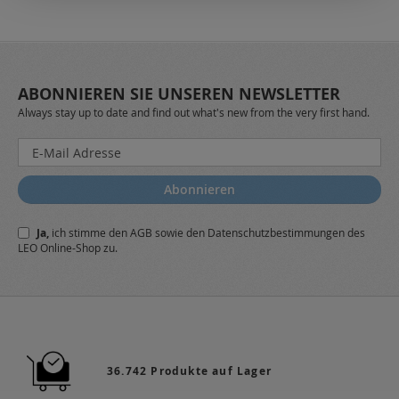
ABONNIEREN SIE UNSEREN NEWSLETTER
Always stay up to date and find out what's new from the very first hand.
Melden
Sie
sich
Abonnieren
für
unseren
Ja,
ich stimme den
AGB
sowie den
Datenschutzbestimmungen
des
Newsletter
LEO Online-Shop zu.
a:
36.742 Produkte auf Lager