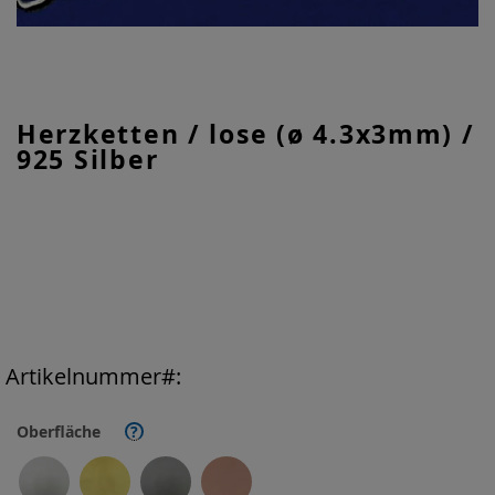
Zum
Herzketten / lose (ø 4.3x3mm) /
Anfang
925 Silber
der
Bildgalerie
springen
Artikelnummer
Oberfläche
?