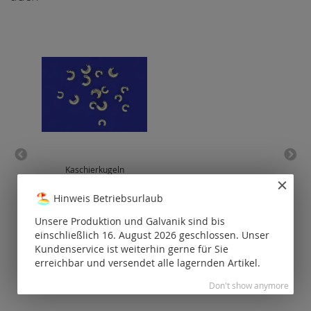
Kaschierkugeln
Ösen
5.5
Hinweis Betriebsurlaub
Preise nur für
P
registrierte
Unsere Produktion und Galvanik sind bis
Kunden
einschließlich 16. August 2026 geschlossen. Unser
sichtbar.
Kundenservice ist weiterhin gerne für Sie
erreichbar und versendet alle lagernden Artikel.
Don't show anymore