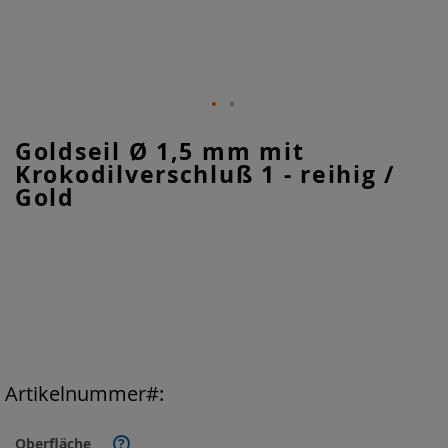
Zum
Goldseil Ø 1,5 mm mit
Anfang
Krokodilverschluß 1 - reihig /
der
Bildgalerie
Gold
springen
Artikelnummer
Oberfläche
?