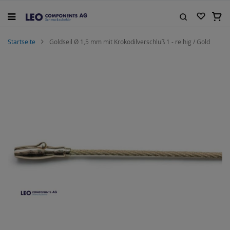
Zum
Inhalt
Mein
springen
Suche
Startseite
Goldseil Ø 1,5 mm mit Krokodilverschluß 1 - reihig / Gold
Zum
Ende
der
Bildgalerie
springen