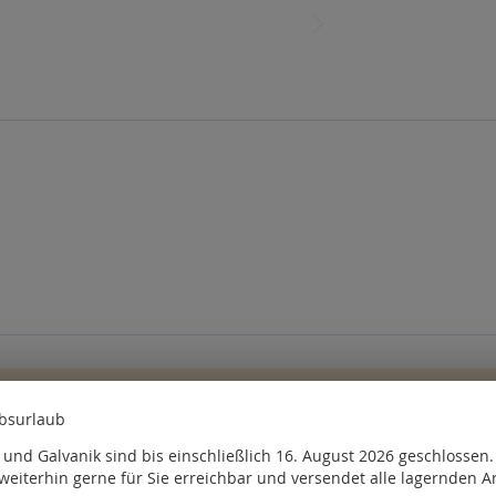
Bitte
melden Sie sich
an oder
erstellen Sie ein Konto
ebsurlaub
, kauften auch
und Galvanik sind bis einschließlich 16. August 2026 geschlossen
weiterhin gerne für Sie erreichbar und versendet alle lagernden Ar