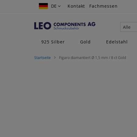
Zum
DE
DE
Kontakt
Fachmessen
Inhalt
springen
Alle
925 Silber
Gold
Edelstahl
Startseite
Figaro diamantiert Ø 1,5 mm / 8 ct Gold
Zum
Ende
der
Bildgalerie
springen