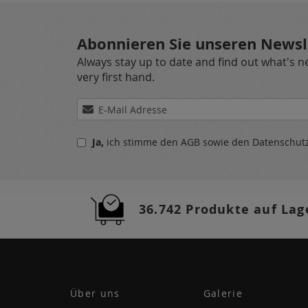
Abonnieren Sie unseren Newsl
Always stay up to date and find out what's 
very first hand.
Melden
Sie
sich
Ja,
ich stimme den
AGB
sowie den
Datenschu
für
unseren
Newsletter
a:
36.742 Produkte auf Lag
Über uns
Galerie