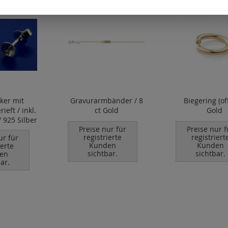
ker mit
Gravurarmbänder / 8
Biegering (of
ieft / inkl.
ct Gold
Gold
 925 Silber
Preise nur für
Preise nur f
registrierte
registriert
ur für
Kunden
Kunden
ierte
sichtbar.
sichtbar.
en
ar.