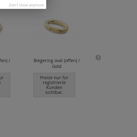
Don't show anymore
fen) /
Biegering oval (offen) /
Karabiner mit off
Gold
Öse / Gold
ür
Preise nur für
Preise nur für
e
registrierte
registrierte
Kunden
Kunden
sichtbar.
sichtbar.