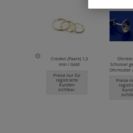
armbänder / 8
Creolen (Paare) 1,3
Ohrstec
ct Gold
mm / Gold
Schüssel ger
Ohrmutter /
se nur für
Preise nur für
istrierte
registrierte
Preise n
unden
Kunden
registr
chtbar.
sichtbar.
Kund
sichtb