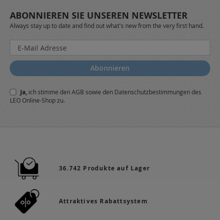
ABONNIEREN SIE UNSEREN NEWSLETTER
Always stay up to date and find out what's new from the very first hand.
Melden
Sie
sich
Abonnieren
für
unseren
Ja,
ich stimme den
AGB
sowie den
Datenschutzbestimmungen
des
Newsletter
LEO Online-Shop zu.
a:
36.742 Produkte auf Lager
Attraktives Rabattsystem