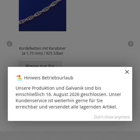
Kordelketten mit Karabiner
Pa
(ø 1.75 mm) / 925 Silber
Kara
Preise nur für
P
registrierte
Kunden
Hinweis Betriebsurlaub
sichtbar.
Unsere Produktion und Galvanik sind bis
einschließlich 16. August 2026 geschlossen. Unser
Kundenservice ist weiterhin gerne für Sie
erreichbar und versendet alle lagernden Artikel.
Don't show anymore