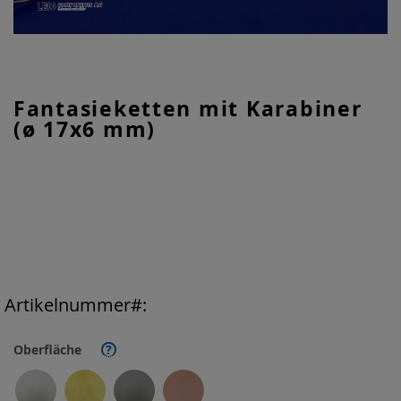
Zum
Fantasieketten mit Karabiner
Anfang
(ø 17x6 mm)
der
Bildgalerie
springen
Artikelnummer
Oberfläche
?