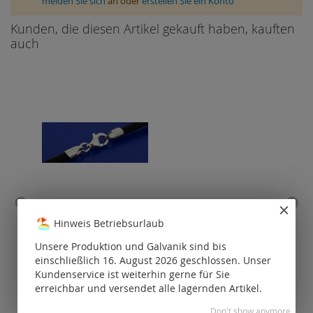
melden Sie sich
an oder
erstellen Sie ein Konto
Kunden, die diesen Artikel gekauft haben, kauften
auch
Lederbänder (Rind) mit
S
Hinweis Betriebsurlaub
Endkappen und Karabiner
Kara
(ø 2 mm, Länge 50-90 cm)
Unsere Produktion und Galvanik sind bis
einschließlich 16. August 2026 geschlossen. Unser
Preise nur für
P
Kundenservice ist weiterhin gerne für Sie
registrierte
Kunden
erreichbar und versendet alle lagernden Artikel.
sichtbar.
Don't show anymore