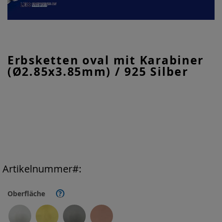
Zum
Erbsketten oval mit Karabiner
Anfang
(Ø2.85x3.85mm) / 925 Silber
der
Bildgalerie
springen
Artikelnummer
Oberfläche
?