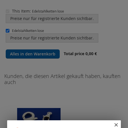
This Item:
Edelstahlketten lose
Preise nur für registrierte Kunden sichtbar.
Edelstahlketten lose
Preise nur für registrierte Kunden sichtbar.
Total price
0,00 €
Alles in den Warenkorb
Kunden, die diesen Artikel gekauft haben, kauften
auch