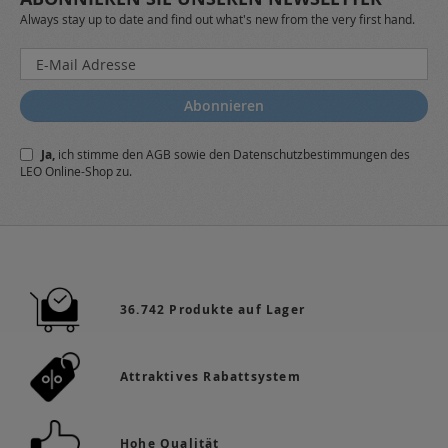
Always stay up to date and find out what's new from the very first hand.
Melden
Sie
sich
Abonnieren
für
unseren
Ja,
ich stimme den
AGB
sowie den
Datenschutzbestimmungen
des
Newsletter
LEO Online-Shop zu.
a:
36.742 Produkte auf Lager
Attraktives Rabattsystem
Hohe Qualität