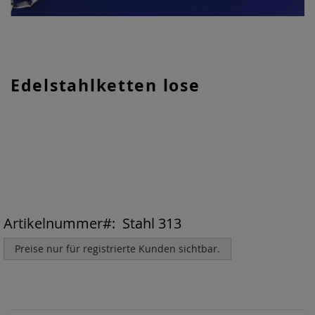
Zum
Edelstahlketten lose
Anfang
der
Bildgalerie
springen
Artikelnummer
Stahl 313
Preise nur für registrierte Kunden sichtbar.