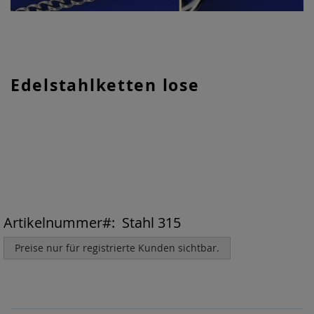
Zum
Edelstahlketten lose
Anfang
der
Bildgalerie
springen
Artikelnummer
Stahl 315
Preise nur für registrierte Kunden sichtbar.