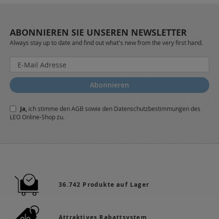
ABONNIEREN SIE UNSEREN NEWSLETTER
Always stay up to date and find out what's new from the very first hand.
Melden
Sie
sich
Abonnieren
für
unseren
Ja,
ich stimme den
AGB
sowie den
Datenschutzbestimmungen
des
Newsletter
LEO Online-Shop zu.
a:
36.742 Produkte auf Lager
Attraktives Rabattsystem