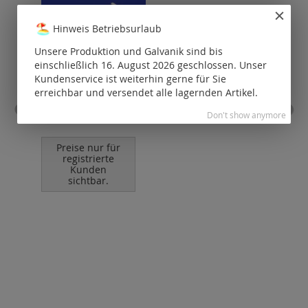
Hinweis Betriebsurlaub
Unsere Produktion und Galvanik sind bis
einschließlich 16. August 2026 geschlossen. Unser
Kundenservice ist weiterhin gerne für Sie
erreichbar und versendet alle lagernden Artikel.
Karabiner / Edelstahl
Don't show anymore
Kara
Preise nur für
P
registrierte
Kunden
sichtbar.