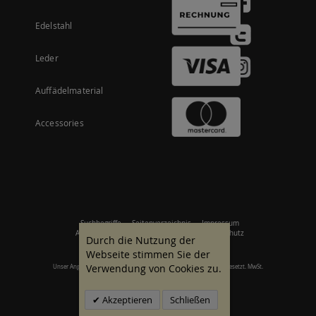
Edelstahl
Leder
Auffädelmaterial
Accessories
Suchbegriffe
Seitenverzeichnis
Impressum
Allgemeine Geschäftsbedingungen
Datenschutz
Durch die Nutzung der
Webseite stimmen Sie der
Verwendung von Cookies zu.
Unser Angebot richtet sich an gewerbliche Kunden. Alle Preise zzgl. gesetzt. MwSt.
© 2007 - 2026 Alle Rechte vorbehalten.
Akzeptieren
Schließen