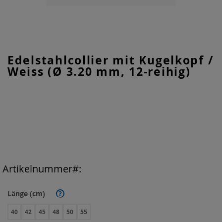
Zum
Edelstahlcollier mit Kugelkopf /
Anfang
Weiss (Ø 3.20 mm, 12-reihig)
der
Bildgalerie
springen
Artikelnummer
Länge (cm)
?
40
42
45
48
50
55