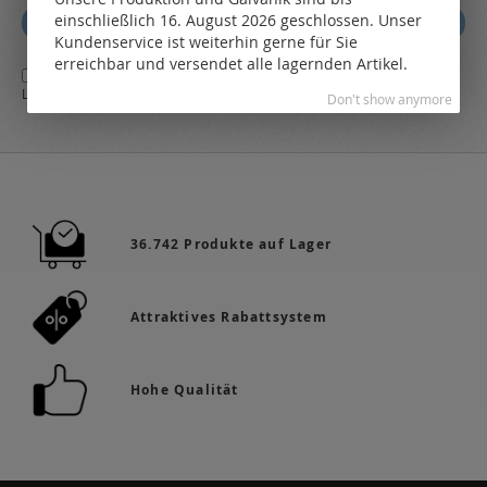
sich
einschließlich 16. August 2026 geschlossen. Unser
Abonnieren
für
Kundenservice ist weiterhin gerne für Sie
unseren
erreichbar und versendet alle lagernden Artikel.
Ja,
ich stimme den
AGB
sowie den
Datenschutzbestimmungen
des
Newsletter
LEO Online-Shop zu.
a:
Don't show anymore
36.742 Produkte auf Lager
Attraktives Rabattsystem
Hohe Qualität