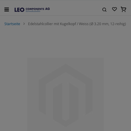
Zum
Inhalt
Mein
springen
Suche
Startseite
Edelstahlcollier mit Kugelkopf / Weiss (Ø 3.20 mm, 12-reihig)
Zum
Ende
der
Bildgalerie
springen