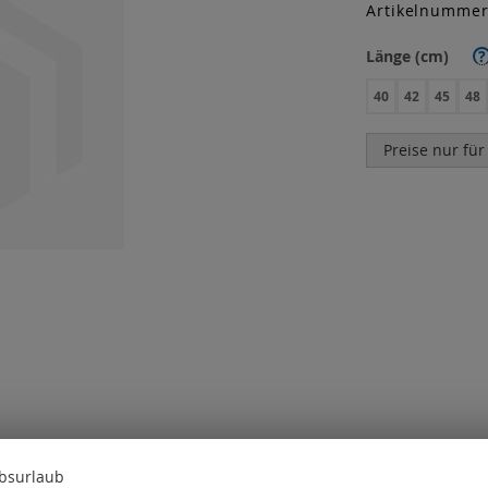
Artikelnumme
Länge (cm)
?
40
42
45
48
Preise nur für
ebsurlaub