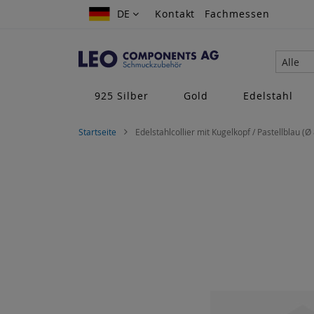
Zum
DE
DE
Kontakt
Fachmessen
Inhalt
springen
Alle
925 Silber
Gold
Edelstahl
Startseite
Edelstahlcollier mit Kugelkopf / Pastellblau (Ø
Zum
Ende
der
Bildgalerie
springen