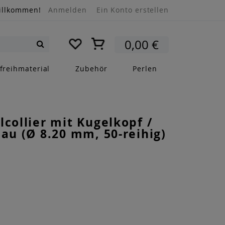
illkommen!
Anmelden
Ein Konto erstellen
Mein Warenkorb
0,00 €
Suche
freihmaterial
Zubehör
Perlen
lcollier mit Kugelkopf /
lau (Ø 8.20 mm, 50-reihig)