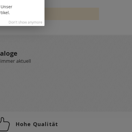
. Unser
tikel.
Don't show anymore
aloge
 immer aktuell
Hohe Qualität