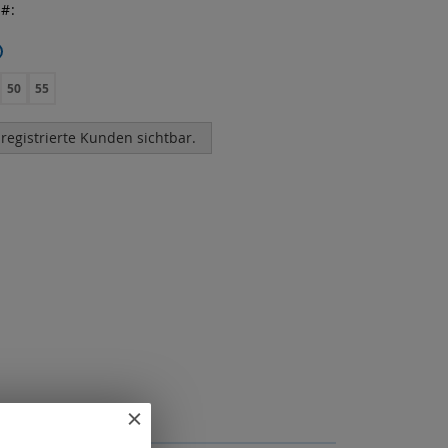
r
50
55
 registrierte Kunden sichtbar.