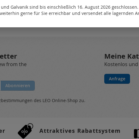
und Galvanik sind bis einschließlich 16. August 2026 geschlossen
weiterhin gerne für Sie erreichbar und versendet alle lagernden Ar
Bitte
melden Sie sich
an oder
erstellen Sie ein Konto
etter
Meine Kat
new from the
Kostenlos und
Anfrage
Abonnieren
tzbestimmungen
des LEO Online-Shop zu.
er
Attraktives Rabattsystem