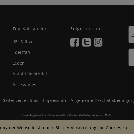
Top Kategorien
Folge uns auf
925 Silber
Edelstahl
Leder
Auffädelmaterial
Accessories
Seitenverzeichnis
Impressum
Allgemeine Geschäftsbedingun
Unser Angebot richtet sich an gewerbliche Kunden. Alle Preise zzgl. gesetzt. MwSt.
© 2007 - 2026 Alle Rechte vorbehalten.
ung der Webseite stimmen Sie der Verwendung von Cookies zu.