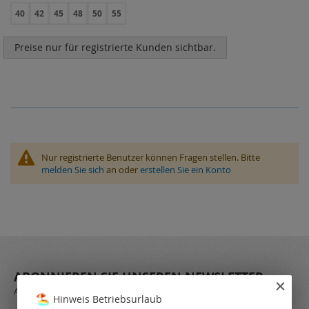
40
42
45
48
50
55
Preise nur für registrierte Kunden sichtbar.
Nur registrierte Benutzer können Fragen stellen. Bitte
melden Sie sich
an oder
erstellen Sie ein Konto
ABONNIEREN SIE UNSEREN NEWSLETTER
Always stay up to date and find out what's new from the very first hand.
Hinweis Betriebsurlaub