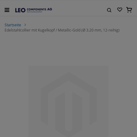
Zum
Inhalt
Mein
springen
Suche
Startseite
Edelstahlcollier mit Kugelkopf / Metallic-Gold (Ø 3.20 mm, 12-reihig)
Zum
Ende
der
Bildgalerie
springen