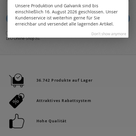
Melden
Unsere Produktion und Galvanik sind bis
Sie
einschließlich 16. August 2026 geschlossen. Unser
sich
Kundenservice ist weiterhin gerne für Sie
Abonnieren
für
erreichbar und versendet alle lagernden Artikel.
unseren
Ja,
ich stimme den
AGB
sowie den
Datenschutzbestimmungen
des
Newsletter
Don't show anymore
LEO Online-Shop zu.
a:
36.742 Produkte auf Lager
Attraktives Rabattsystem
Hohe Qualität