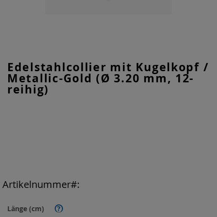
Zum
Edelstahlcollier mit Kugelkopf /
Anfang
Metallic-Gold (Ø 3.20 mm, 12-
der
Bildgalerie
reihig)
springen
Artikelnummer
Länge (cm)
?