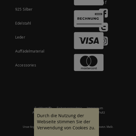
auf
925 Silber
Edelstahl
Leder
Auffädelmaterial
Accessories
Suchbegriffe
Seitenverzeichnis
Impressum
Allgemeine Geschäftsbedingungen
Datenschutz
Durch die Nutzung der
Webseite stimmen Sie der
Verwendung von Cookies zu.
Unser Angebot richtet sich an gewerbliche Kunden. Alle Preise zzgl. gesetzt. MwSt.
© 2007 - 2026 Alle Rechte vorbehalten.