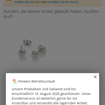
melden Sie sich
an oder
erstellen Sie ein Konto
Kunden, die diesen Artikel gekauft haben, kauften
auch
Ohrstecker mit
Süßwasserperle / 925
Hinweis Betriebsurlaub
Silber
hoch
Unsere Produktion und Galvanik sind bis
Preise nur für
P
einschließlich 16. August 2026 geschlossen. Unser
registrierte
Kunden
Kundenservice ist weiterhin gerne für Sie
sichtbar.
erreichbar und versendet alle lagernden Artikel.