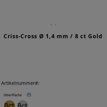
Zum
Criss-Cross Ø 1,4 mm / 8 ct Gold
Anfang
der
Bildgalerie
springen
Artikelnummer
Oberfläche
?