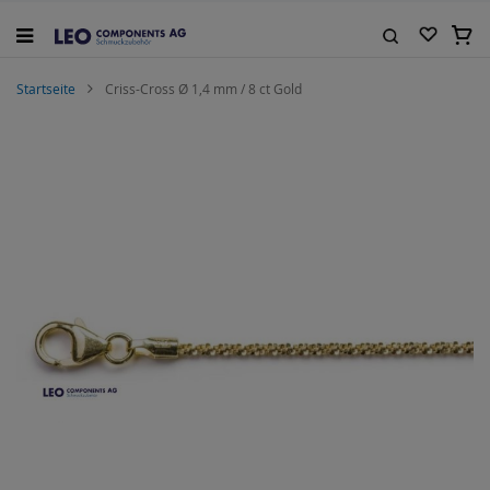
Zum
Inhalt
Mein
springen
Suche
Startseite
Criss-Cross Ø 1,4 mm / 8 ct Gold
Zum
Ende
der
Bildgalerie
springen