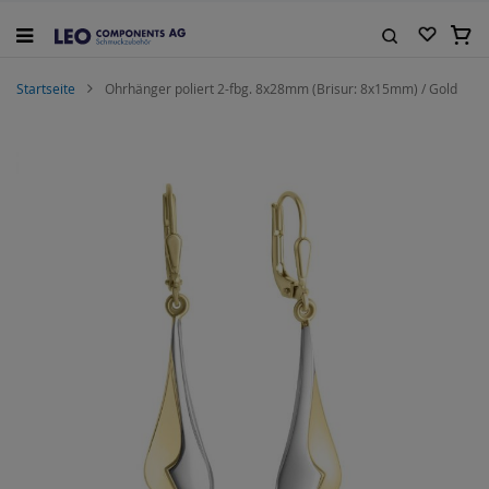
Zum
Inhalt
Mein
springen
Suche
Startseite
Ohrhänger poliert 2-fbg. 8x28mm (Brisur: 8x15mm) / Gold
Zum
Ende
der
Bildgalerie
springen