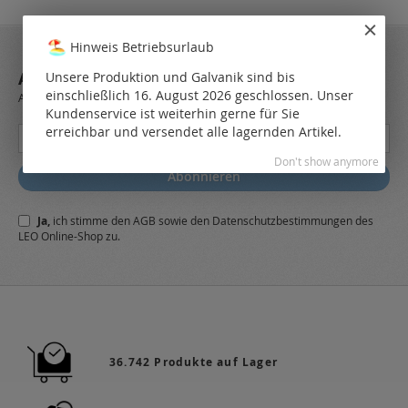
Hinweis Betriebsurlaub
ABONNIEREN SIE UNSEREN NEWSLETTER
Unsere Produktion und Galvanik sind bis
einschließlich 16. August 2026 geschlossen. Unser
Always stay up to date and find out what's new from the very first hand.
Kundenservice ist weiterhin gerne für Sie
Melden
erreichbar und versendet alle lagernden Artikel.
Sie
Don't show anymore
sich
Abonnieren
für
unseren
Ja,
ich stimme den
AGB
sowie den
Datenschutzbestimmungen
des
Newsletter
LEO Online-Shop zu.
a:
36.742 Produkte auf Lager