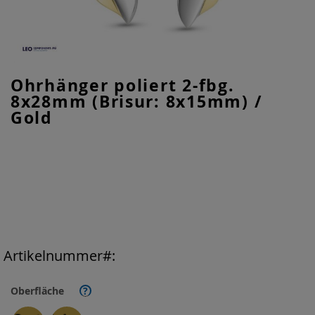
Zum
Ohrhänger poliert 2-fbg.
Anfang
8x28mm (Brisur: 8x15mm) /
der
Bildgalerie
Gold
springen
Artikelnummer
Oberfläche
?