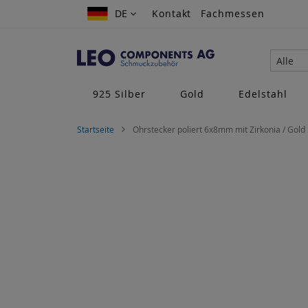
Zum
DE
DE
Kontakt
Fachmessen
Inhalt
springen
Alle
925 Silber
Gold
Edelstahl
Startseite
Ohrstecker poliert 6x8mm mit Zirkonia / Gold
Zum
Ende
der
Bildgalerie
springen