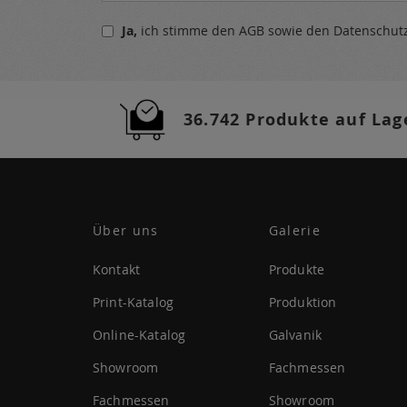
sich
Ja,
ich stimme den
AGB
sowie den
Datenschu
für
unseren
Newsletter
a:
36.742 Produkte auf Lag
Über uns
Galerie
Kontakt
Produkte
Print-Katalog
Produktion
Online-Katalog
Galvanik
Showroom
Fachmessen
Fachmessen
Showroom