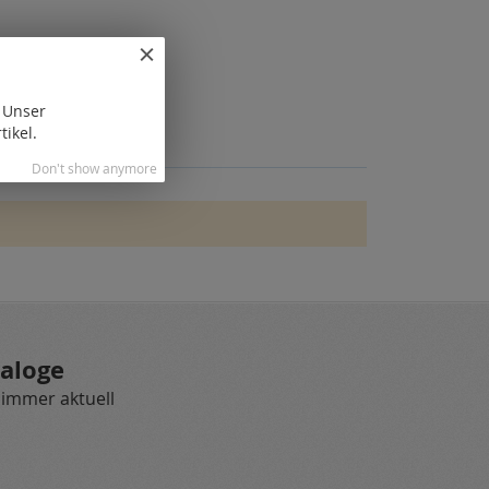
. Unser
tikel.
Don't show anymore
aloge
 immer aktuell