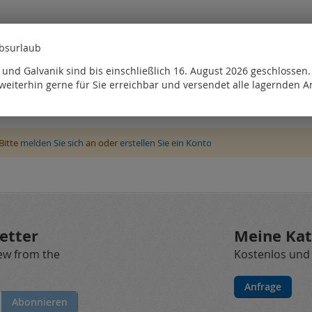
ebsurlaub
und Galvanik sind bis einschließlich 16. August 2026 geschlossen
weiterhin gerne für Sie erreichbar und versendet alle lagernden Ar
Bitte
melden Sie sich
an oder
erstellen Sie ein Konto
etter
Meine Kat
new from the
Kostenlos und
Anfrage
Abonnieren