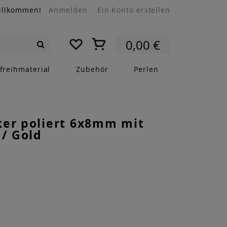
illkommen!
Anmelden
Ein Konto erstellen
Mein Warenkorb
0,00 €
Suche
freihmaterial
Zubehör
Perlen
ker poliert 6x8mm mit
 / Gold