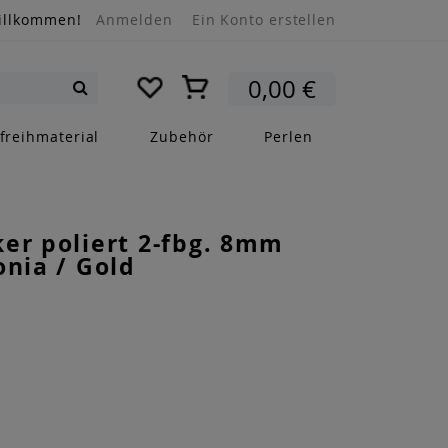
illkommen!
Anmelden
Ein Konto erstellen
Mein Warenkorb
0,00 €
Suche
freihmaterial
Zubehör
Perlen
er poliert 2-fbg. 8mm
onia / Gold