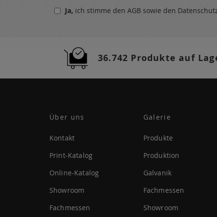
sich
Ja,
ich stimme den
AGB
sowie den
Datenschu
für
unseren
Newsletter
a:
36.742 Produkte auf Lag
Über uns
Galerie
Kontakt
Produkte
Print-Katalog
Produktion
Online-Katalog
Galvanik
Showroom
Fachmessen
Fachmessen
Showroom