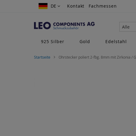
Zum
DE
DE
Kontakt
Fachmessen
Inhalt
springen
Alle
925 Silber
Gold
Edelstahl
Startseite
Ohrstecker poliert 2-fbg. 8mm mit Zirkonia / 
Zum
Ende
der
Bildgalerie
springen