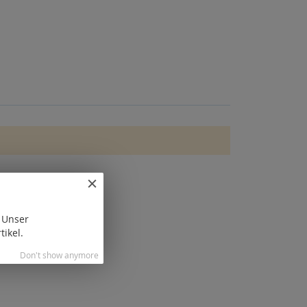
. Unser
tikel.
Don't show anymore