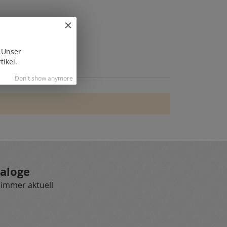
. Unser
tikel.
Don't show anymore
aloge
 immer aktuell