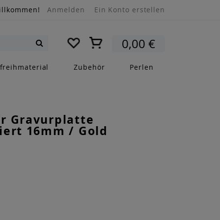
illkommen!
Anmelden
Ein Konto erstellen
Mein Warenkorb
0,00 €
Suche
freihmaterial
Zubehör
Perlen
r Gravurplatte
iert 16mm / Gold