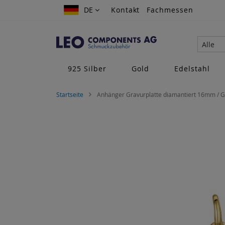
Zum
DE
DE
Kontakt
Fachmessen
Inhalt
springen
Alle
925 Silber
Gold
Edelstahl
Startseite
Anhänger Gravurplatte diamantiert 16mm / G
Zum
Ende
der
Bildgalerie
springen