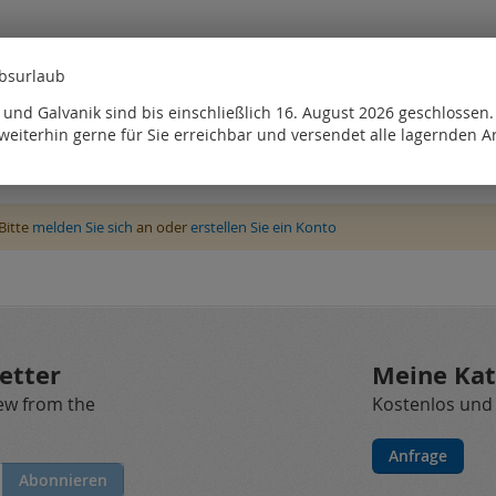
ebsurlaub
und Galvanik sind bis einschließlich 16. August 2026 geschlossen
weiterhin gerne für Sie erreichbar und versendet alle lagernden Ar
Bitte
melden Sie sich
an oder
erstellen Sie ein Konto
etter
Meine Kat
new from the
Kostenlos und
Anfrage
Abonnieren