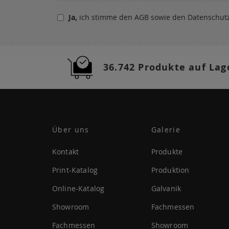
sich
Ja,
ich stimme den
AGB
sowie den
Datenschu
für
unseren
Newsletter
a:
36.742 Produkte auf Lag
Über uns
Galerie
Kontakt
Produkte
Print-Katalog
Produktion
Online-Katalog
Galvanik
Showroom
Fachmessen
Fachmessen
Showroom