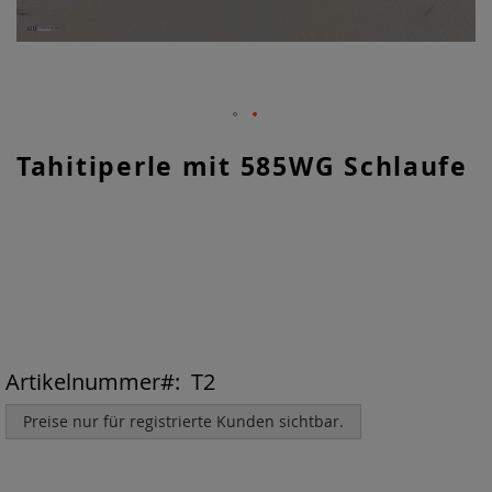
Zum
Tahitiperle mit 585WG Schlaufe
Anfang
der
Bildgalerie
springen
Artikelnummer
T2
Preise nur für registrierte Kunden sichtbar.