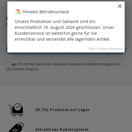
Hinweis Betriebsurlaub
ABONNIEREN SIE UNSEREN NEWSLETTER
Unsere Produktion und Galvanik sind bis
Always stay up to date and find out what's new from the very first hand.
einschließlich 16. August 2026 geschlossen. Unser
Kundenservice ist weiterhin gerne für Sie
Melden
erreichbar und versendet alle lagernden Artikel.
Sie
sich
Don't show anymore
Abonnieren
für
unseren
Ja,
ich stimme den
AGB
sowie den
Datenschutzbestimmungen
des
Newsletter
LEO Online-Shop zu.
a:
36.742 Produkte auf Lager
Attraktives Rabattsystem