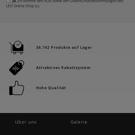
Ja,
ich stimme den
AGB
sowie den
Datenschutzbestimmungen
des
Newsletter
LEO Online-Shop zu.
a:
36.742 Produkte auf Lager
Attraktives Rabattsystem
Hohe Qualität
Über uns
Galerie