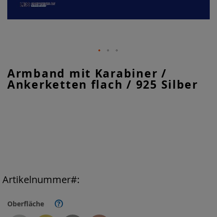
Zum
Armband mit Karabiner /
Anfang
Ankerketten flach / 925 Silber
der
Bildgalerie
springen
Artikelnummer
Oberfläche
?