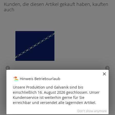
Kunden, die diesen Artikel gekauft haben, kauften
auch
Erbsketten oval mit
He
Karabiner (Ø1.9x2.6mm) /
Hinweis Betriebsurlaub
925 Silber
Unsere Produktion und Galvanik sind bis
P
Preise nur für
einschließlich 16. August 2026 geschlossen. Unser
registrierte
Kundenservice ist weiterhin gerne für Sie
Kunden
erreichbar und versendet alle lagernden Artikel.
sichtbar.
Don't show anymore