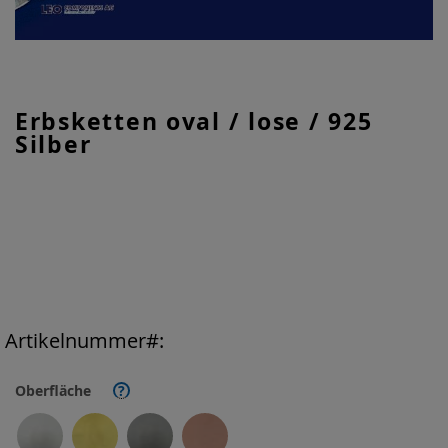
Zum
Erbsketten oval / lose / 925
Anfang
Silber
der
Bildgalerie
springen
Artikelnummer
Oberfläche
?