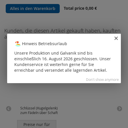
Total price
0,00 €
Alles in den Warenkorb
Kunden, die diesen Artikel gekauft haben, kauften
auch
Hinweis Betriebsurlaub
Unsere Produktion und Galvanik sind bis
einschließlich 16. August 2026 geschlossen. Unser
Kundenservice ist weiterhin gerne für Sie
erreichbar und versendet alle lagernden Artikel.
Don't show anymore
Schlüssel (Kugelgelenk)
Ka
zum Fädeln über Schaft
K
Preise nur für
P