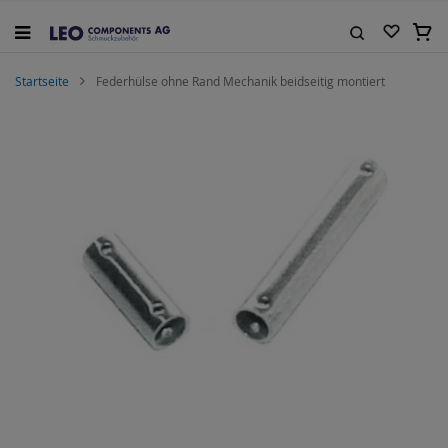
Zum
Inhalt
Mein
springen
Suche
Startseite
Federhülse ohne Rand Mechanik beidseitig montiert
Zum
Ende
der
Bildgalerie
springen