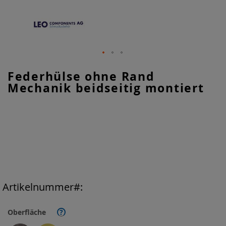
Zum
Federhülse ohne Rand
Anfang
Mechanik beidseitig montiert
der
Bildgalerie
springen
Artikelnummer
Oberfläche
?