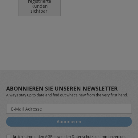
registrierte
Kunden
sichtbar.
ABONNIEREN SIE UNSEREN NEWSLETTER
Always stay up to date and find out what's new from the very first hand.
Melden
Sie
sich
Abonnieren
für
unseren
Ja,
ich stimme den
AGB
sowie den
Datenschutzbestimmungen
des
Newsletter