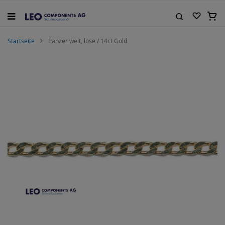
Zum
Inhalt
Mein
springen
Suche
Startseite
Panzer weit, lose / 14ct Gold
Zum
Ende
der
Bildgalerie
springen