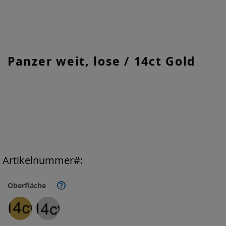
Zum
Panzer weit, lose / 14ct Gold
Anfang
der
Bildgalerie
springen
Artikelnummer
Oberfläche
?