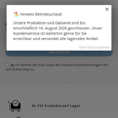
Hinweis Betriebsurlaub
Unsere Produktion und Galvanik sind bis
ABONNIEREN SIE UNSEREN NEWSLETTER
einschließlich 16. August 2026 geschlossen. Unser
Always stay up to date and find out what's new from the very first hand.
Kundenservice ist weiterhin gerne für Sie
erreichbar und versendet alle lagernden Artikel.
Melden
Sie
Don't show anymore
sich
Abonnieren
für
unseren
Ja,
ich stimme den
AGB
sowie den
Datenschutzbestimmungen
des
Newsletter
LEO Online-Shop zu.
a:
36.742 Produkte auf Lager