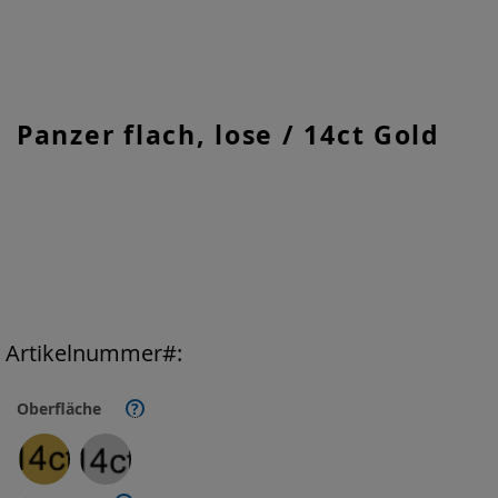
Zum
Panzer flach, lose / 14ct Gold
Anfang
der
Bildgalerie
springen
Artikelnummer
Oberfläche
?