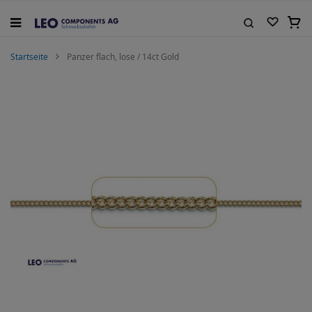
Zum
Inhalt
Mein
springen
Suche
Startseite
Panzer flach, lose / 14ct Gold
Zum
Ende
der
Bildgalerie
springen