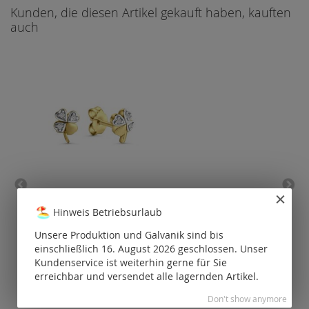
Kunden, die diesen Artikel gekauft haben, kauften
auch
Ohrstecker Kleeblatt
C
poliert 2-fbg. 4,5x6,5mm
Hinweis Betriebsurlaub
mit Zirkonia / Gold
Unsere Produktion und Galvanik sind bis
P
Preise nur für
einschließlich 16. August 2026 geschlossen. Unser
registrierte
Kundenservice ist weiterhin gerne für Sie
Kunden
erreichbar und versendet alle lagernden Artikel.
sichtbar.
Don't show anymore