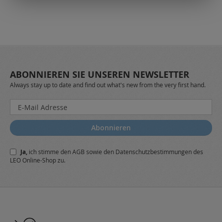
ABONNIEREN SIE UNSEREN NEWSLETTER
Always stay up to date and find out what's new from the very first hand.
Melden
Sie
sich
Abonnieren
für
unseren
Ja,
ich stimme den
AGB
sowie den
Datenschutzbestimmungen
des
Newsletter
LEO Online-Shop zu.
a: