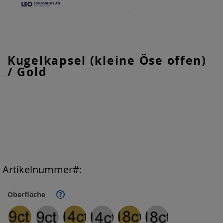
Zum
Kugelkapsel (kleine Öse offen)
Anfang
/ Gold
der
Bildgalerie
springen
Artikelnummer
Oberfläche
?