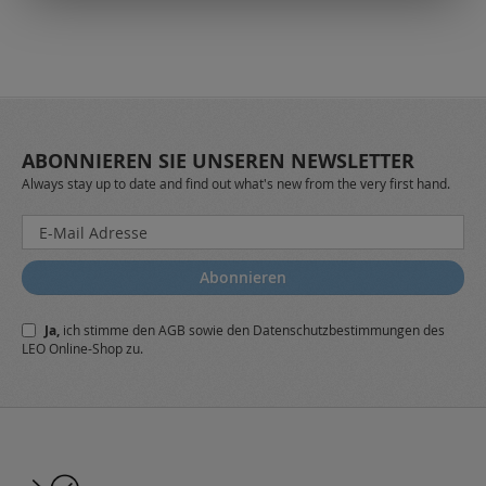
ABONNIEREN SIE UNSEREN NEWSLETTER
Always stay up to date and find out what's new from the very first hand.
Melden
Sie
sich
Abonnieren
für
unseren
Ja,
ich stimme den
AGB
sowie den
Datenschutzbestimmungen
des
Newsletter
LEO Online-Shop zu.
a: