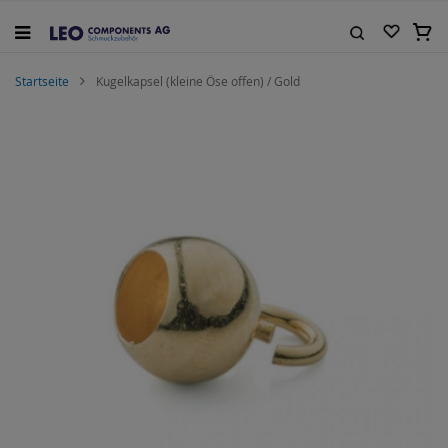
Zum
Inhalt
Mein
springen
Suche
Startseite
Kugelkapsel (kleine Öse offen) / Gold
Zum
Ende
der
Bildgalerie
springen