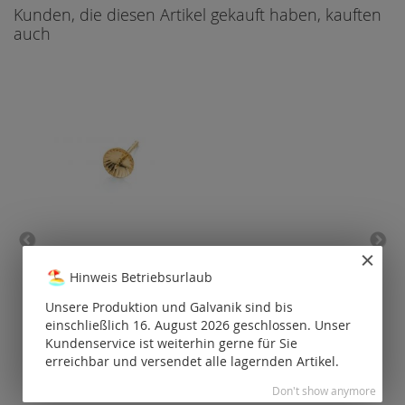
Kunden, die diesen Artikel gekauft haben, kauften
auch
Ohrstecker mit Schüssel
Oh
(ohne Mutter) / Gold
(
Hinweis Betriebsurlaub
Unsere Produktion und Galvanik sind bis
Preise nur für
P
einschließlich 16. August 2026 geschlossen. Unser
registrierte
Kunden
Kundenservice ist weiterhin gerne für Sie
sichtbar.
erreichbar und versendet alle lagernden Artikel.
Don't show anymore