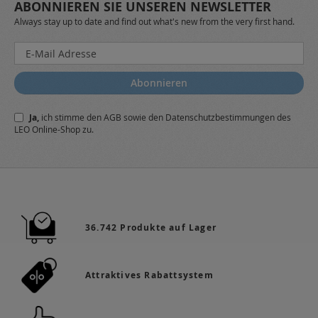
ABONNIEREN SIE UNSEREN NEWSLETTER
Always stay up to date and find out what's new from the very first hand.
Melden
Sie
sich
Abonnieren
für
unseren
Ja,
ich stimme den
AGB
sowie den
Datenschutzbestimmungen
des
Newsletter
LEO Online-Shop zu.
a:
36.742 Produkte auf Lager
Attraktives Rabattsystem