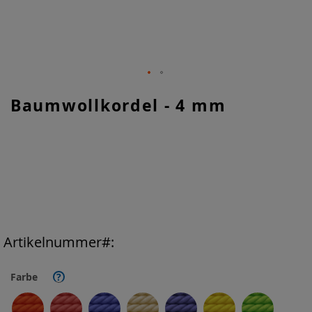
Zum
Baumwollkordel - 4 mm
Anfang
der
Bildgalerie
springen
Artikelnummer
Farbe
?