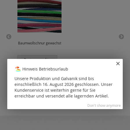
Baumwollschnur gewachst
En
Preise nur für
P
registrierte
Hinweis Betriebsurlaub
Kunden
sichtbar.
Unsere Produktion und Galvanik sind bis
einschließlich 16. August 2026 geschlossen. Unser
Kundenservice ist weiterhin gerne für Sie
erreichbar und versendet alle lagernden Artikel.
Don't show anymore