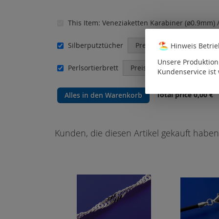
This Item:
Veneziaketten Karabiner (ø0.9mm) /
Silberputztücher
Preise nur für registrier
Hinweis Betri
Unsere Produktion 
Perlsortierbrett
Preise nur für registrierte
Kundenservice ist 
Total price
0,00 €
Alles in den Warenkorb
Kunden, die diesen Artikel gekauft haben