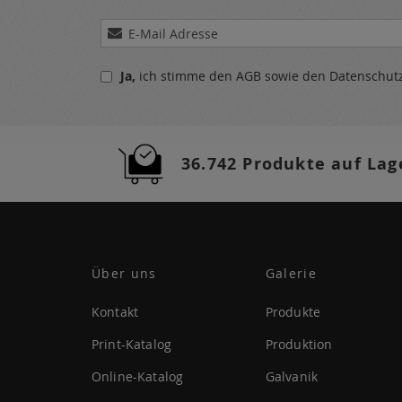
Melden
Sie
sich
Ja,
ich stimme den
AGB
sowie den
Datenschu
für
unseren
Newsletter
a:
36.742 Produkte auf Lag
Über uns
Galerie
Kontakt
Produkte
Print-Katalog
Produktion
Online-Katalog
Galvanik