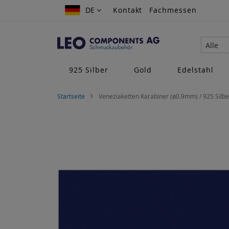
Zum
DE
DE
Kontakt
Fachmessen
Inhalt
springen
Alle
925 Silber
Gold
Edelstahl
Startseite
Veneziaketten Karabiner (ø0.9mm) / 925 Silbe
Zum
Ende
der
Bildgalerie
springen