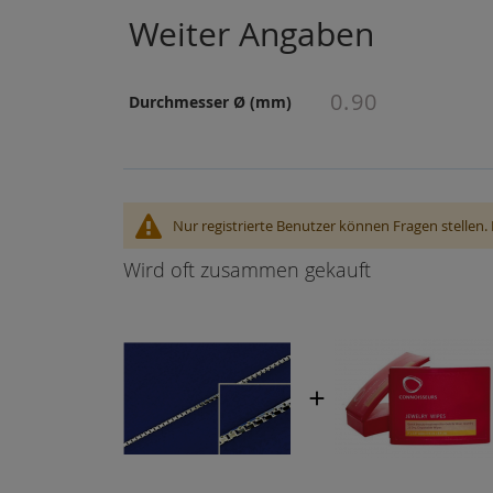
der
Weiter Angaben
Bildgalerie
springen
Weiter
0.90
Durchmesser Ø (mm)
Angaben
Nur registrierte Benutzer können Fragen stellen. 
Wird oft zusammen gekauft