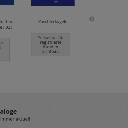
ketten
Kaschierkugeln
Erbsketten oval m
) / 925
Karabiner
(Ø1.9x2.6mm) / 9
Preise nur für
Silber
registrierte
ür
Kunden
e
Preise nur für
sichtbar.
registrierte
Kunden
sichtbar.
aloge
 immer aktuell