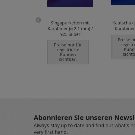
ketten mit
Singapurketten mit
Kautschuk
er (ø 3.8 mm) /
Karabiner (ø 2.1 mm) /
Karabiner
25 Silber
925 Silber
Preise n
registr
se nur für
Preise nur für
Kund
istrierte
registrierte
sichtb
unden
Kunden
chtbar.
sichtbar.
Abonnieren Sie unseren Newsl
Always stay up to date and find out what's 
very first hand.