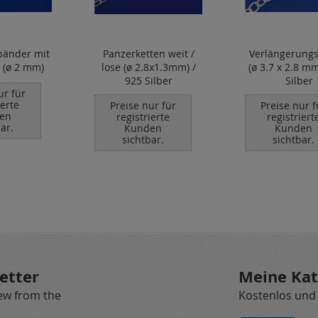
bänder mit
Panzerketten weit /
Verlängerungs
 (ø 2 mm)
lose (ø 2.8x1.3mm) /
(ø 3.7 x 2.8 mm
925 Silber
Silber
ur für
ierte
Preise nur für
Preise nur f
en
registrierte
registriert
ar.
Kunden
Kunden
sichtbar.
sichtbar.
etter
Meine Kat
new from the
Kostenlos und