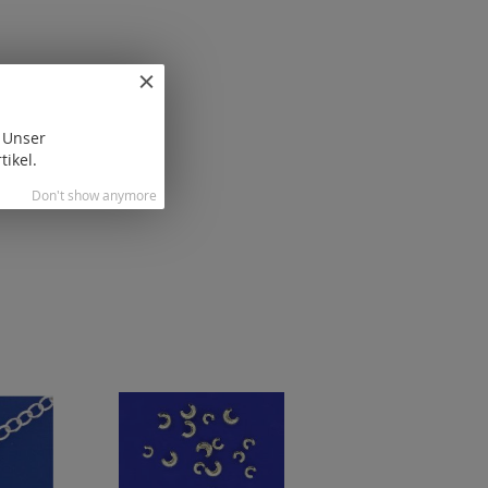
. Unser
tikel.
Don't show anymore