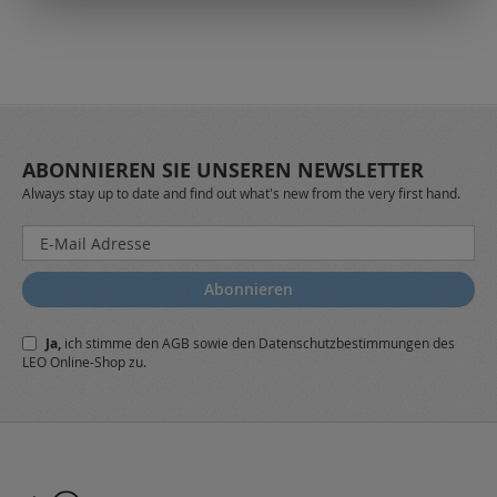
ABONNIEREN SIE UNSEREN NEWSLETTER
Always stay up to date and find out what's new from the very first hand.
Melden
Sie
sich
Abonnieren
für
unseren
Ja,
ich stimme den
AGB
sowie den
Datenschutzbestimmungen
des
Newsletter
LEO Online-Shop zu.
a: