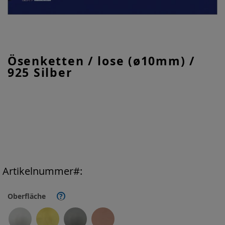
Zum
Ösenketten / lose (ø10mm) /
Anfang
925 Silber
der
Bildgalerie
springen
Artikelnummer
Oberfläche
?