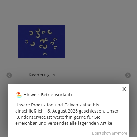
Kaschierkugeln
Fan
28
Preise nur für
P
Hinweis Betriebsurlaub
registrierte
Kunden
Unsere Produktion und Galvanik sind bis
sichtbar.
einschließlich 16. August 2026 geschlossen. Unser
Kundenservice ist weiterhin gerne für Sie
erreichbar und versendet alle lagernden Artikel.
Don't show anymore