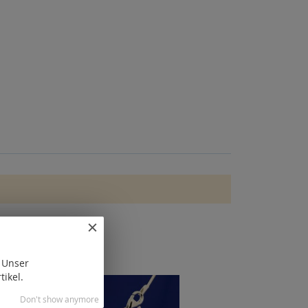
. Unser
tikel.
Don't show anymore