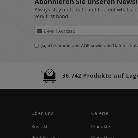
Abonnieren Sie unseren Newsl
Always stay up to date and find out what's 
very first hand.
Melden
Sie
sich
Ja,
ich stimme den
AGB
sowie den
Datenschu
für
unseren
Newsletter
a:
36.742 Produkte auf Lag
Über uns
Galerie
Kontakt
Produkte
Print-Katalog
Produktion