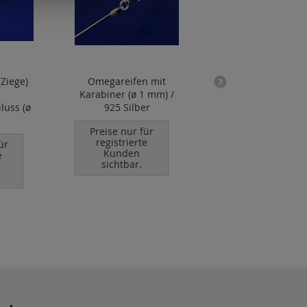
Ziege)
Omegareifen mit
Lederbänder (Rin
Karabiner (ø 1 mm) /
mit
luss (ø
925 Silber
Bajonettverschlus
2 mm)
Preise nur für
registrierte
ür
Preise nur für
Kunden
e
registrierte
sichtbar.
Kunden
sichtbar.