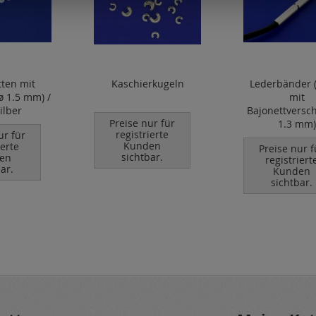
tten mit
Kaschierkugeln
Lederbänder (
ø 1.5 mm) /
mit
ilber
Bajonettversch
Preise nur für
1.3 mm)
registrierte
ur für
Kunden
ierte
Preise nur f
sichtbar.
en
registriert
ar.
Kunden
sichtbar.