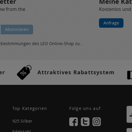
etter
Meine Kat
new from the
Kostenlos und
Anfrage
Abonnieren
tzbestimmungen
des LEO Online-Shop zu.
er
Attraktives Rabattsystem
Top Kategorien
Folge uns auf
925 Silber
Edelstahl