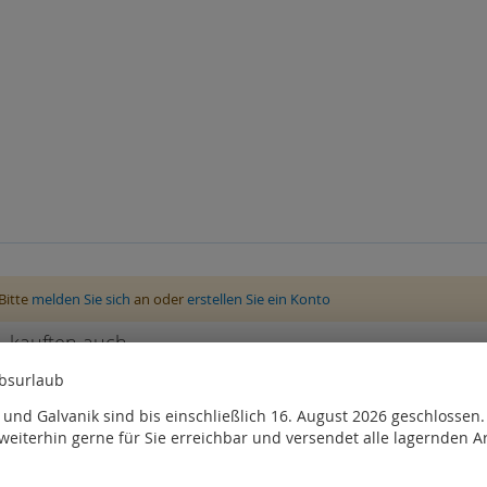
Bitte
melden Sie sich
an oder
erstellen Sie ein Konto
, kauften auch
ebsurlaub
und Galvanik sind bis einschließlich 16. August 2026 geschlossen
weiterhin gerne für Sie erreichbar und versendet alle lagernden Ar