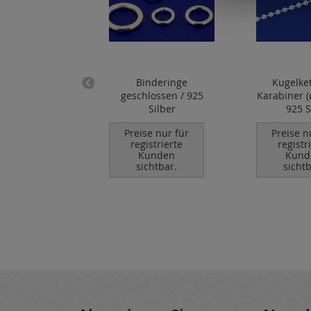
schutz / 925
Binderinge
Kugelke
Silber
geschlossen / 925
Karabiner (
Silber
925 S
se nur für
istrierte
Preise nur für
Preise n
unden
registrierte
registr
chtbar.
Kunden
Kund
sichtbar.
sichtb