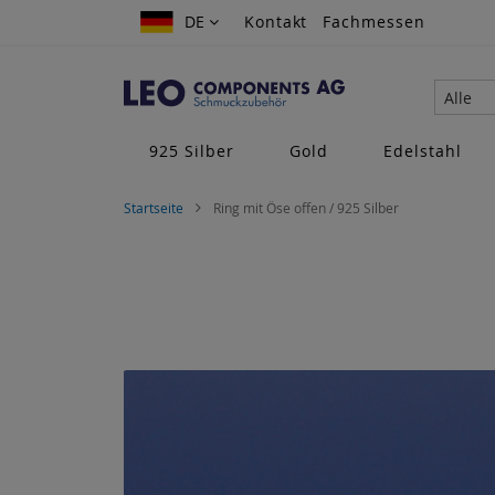
Zum
DE
DE
Kontakt
Fachmessen
Inhalt
springen
Alle
925 Silber
Gold
Edelstahl
Startseite
Ring mit Öse offen / 925 Silber
Zum
Ende
der
Bildgalerie
springen