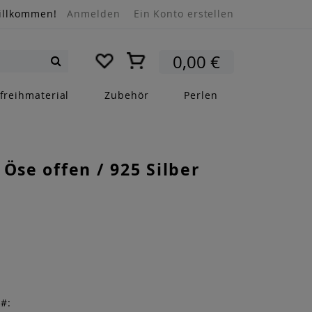
illkommen!
Anmelden
Ein Konto erstellen
Mein Warenkorb
0,00 €
Suche
freihmaterial
Zubehör
Perlen
 Öse offen / 925 Silber
r