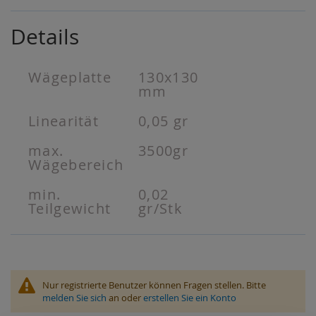
Details
Wägeplatte
130x130
mm
Linearität
0,05 gr
max.
3500gr
Wägebereich
min.
0,02
Teilgewicht
gr/Stk
Nur registrierte Benutzer können Fragen stellen. Bitte
melden Sie sich
an oder
erstellen Sie ein Konto