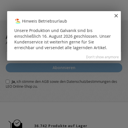
Hinweis Betriebsurlaub
Unsere Produktion und Galvanik sind bis
einschließlich 16. August 2026 geschlossen. Unser
ABONNIEREN SIE UNSEREN NEWSLETTER
Kundenservice ist weiterhin gerne für Sie
Always stay up to date and find out what's new from the very first hand.
erreichbar und versendet alle lagernden Artikel.
Melden
Don't show anymore
Sie
sich
Abonnieren
für
unseren
Ja,
ich stimme den
AGB
sowie den
Datenschutzbestimmungen
des
Newsletter
LEO Online-Shop zu.
a:
36.742 Produkte auf Lager