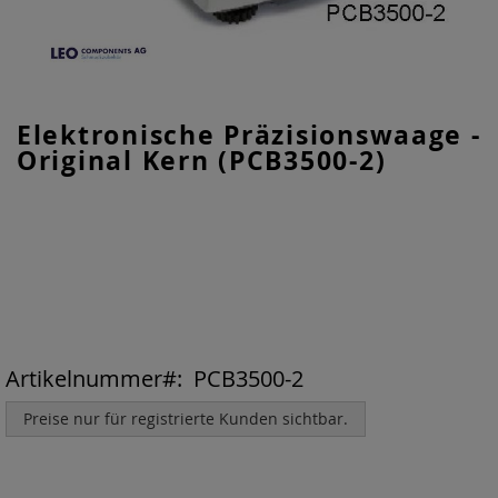
Zum
Elektronische Präzisionswaage -
Anfang
Original Kern (PCB3500-2)
der
Bildgalerie
springen
Artikelnummer
PCB3500-2
Preise nur für registrierte Kunden sichtbar.