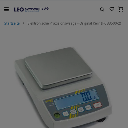
Zum
Inhalt
Mein
springen
Suche
Startseite
Elektronische Präzisionswaage - Original Kern (PCB3500-2)
Zum
Ende
der
Bildgalerie
springen