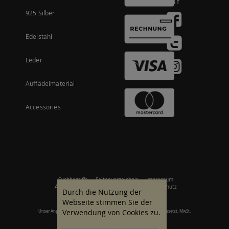
auf
925 Silber
Edelstahl
Leder
Auffädelmaterial
Accessories
Suchbegriffe
Seitenverzeichnis
Impressum
Allgemeine Geschäftsbedingungen
Datenschutz
Durch die Nutzung der
Webseite stimmen Sie der
Verwendung von Cookies zu.
Unser Angebot richtet sich an gewerbliche Kunden. Alle Preise zzgl. gesetzt. MwSt.
© 2007 - 2026 Alle Rechte vorbehalten.