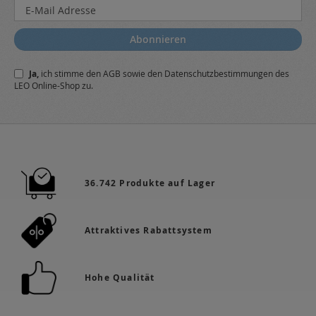
Melden
Sie
sich
Abonnieren
für
unseren
Ja,
ich stimme den
AGB
sowie den
Datenschutzbestimmungen
des
Newsletter
LEO Online-Shop zu.
a:
36.742 Produkte auf Lager
Attraktives Rabattsystem
Hohe Qualität