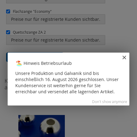
Flachzange "Economy"
Preise nur für registrierte Kunden sichtbar.
Quetschzange ZA 2
Preise nur für registrierte Kunden sichtbar.
Total price
0,00 €
Alles in den Warenkorb
Hinweis Betriebsurlaub
Unsere Produktion und Galvanik sind bis
einschließlich 16. August 2026 geschlossen. Unser
Kunden, die diesen Artikel gekauft haben, kauften
Kundenservice ist weiterhin gerne für Sie
auch
erreichbar und versendet alle lagernden Artikel.
Don't show anymore