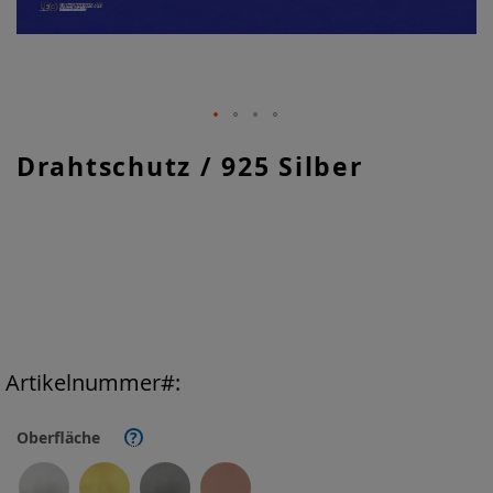
Zum
Drahtschutz / 925 Silber
Anfang
der
Bildgalerie
springen
Artikelnummer
Oberfläche
?