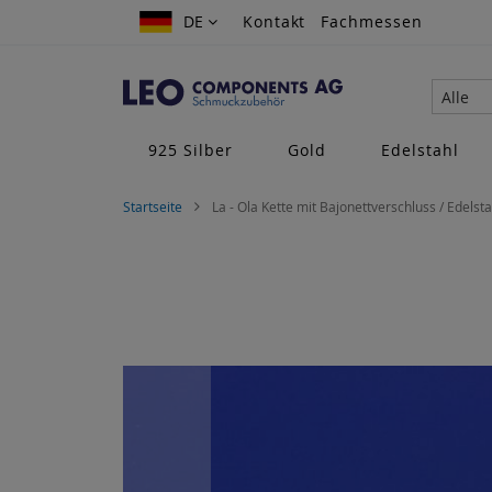
Zum
DE
DE
Kontakt
Fachmessen
Inhalt
springen
Alle
925 Silber
Gold
Edelstahl
Startseite
La - Ola Kette mit Bajonettverschluss / Edelst
Zum
Ende
der
Bildgalerie
springen