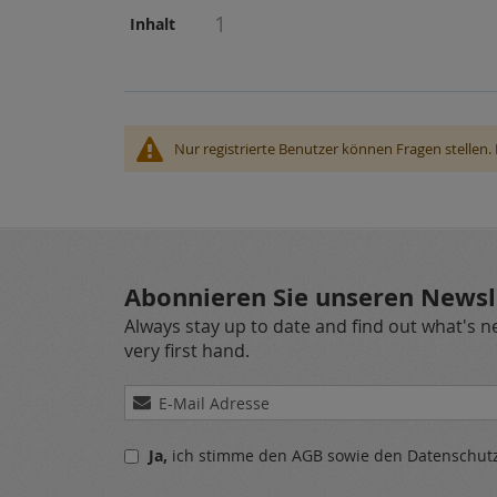
Weiter
1
Inhalt
Angaben
Nur registrierte Benutzer können Fragen stellen. 
Abonnieren Sie unseren Newsl
Always stay up to date and find out what's 
very first hand.
Melden
Sie
sich
Ja,
ich stimme den
AGB
sowie den
Datenschu
für
unseren