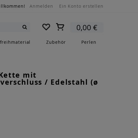
illkommen!
Anmelden
Ein Konto erstellen
Mein Warenkorb
0,00 €
Suche
freihmaterial
Zubehör
Perlen
 Kette mit
verschluss / Edelstahl (ø