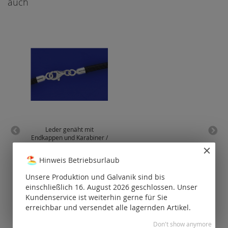
auch
Leder genäht mit
Endkappen und Karabiner /
Fede
925 Silber
Hinweis Betriebsurlaub
Preise nur für
P
registrierte
Unsere Produktion und Galvanik sind bis
Kunden
einschließlich 16. August 2026 geschlossen. Unser
sichtbar.
Kundenservice ist weiterhin gerne für Sie
erreichbar und versendet alle lagernden Artikel.
Don't show anymore