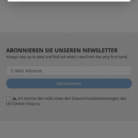
ABONNIEREN SIE UNSEREN NEWSLETTER
Always stay up to date and find out what's new from the very first hand.
Melden
Sie
sich
Abonnieren
für
unseren
Ja,
ich stimme den
AGB
sowie den
Datenschutzbestimmungen
des
Newsletter
LEO Online-Shop zu.
a: