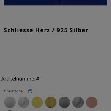
Zum
Schliesse Herz / 925 Silber
Anfang
der
Bildgalerie
springen
Artikelnummer
Oberfläche
?