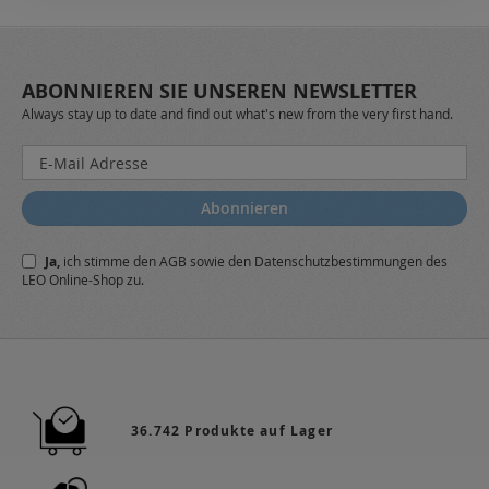
ABONNIEREN SIE UNSEREN NEWSLETTER
Always stay up to date and find out what's new from the very first hand.
Melden
Sie
sich
Abonnieren
für
unseren
Ja,
ich stimme den
AGB
sowie den
Datenschutzbestimmungen
des
Newsletter
LEO Online-Shop zu.
a:
36.742 Produkte auf Lager