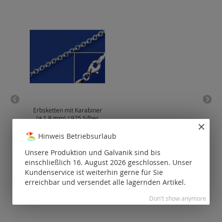
Erbsketten mit Karabiner
Fed
(ø 1.8 mm) / 925 Silber
Hinweis Betriebsurlaub
Preise nur für
P
registrierte
Unsere Produktion und Galvanik sind bis
Kunden
einschließlich 16. August 2026 geschlossen. Unser
sichtbar.
Kundenservice ist weiterhin gerne für Sie
erreichbar und versendet alle lagernden Artikel.
Don't show anymore