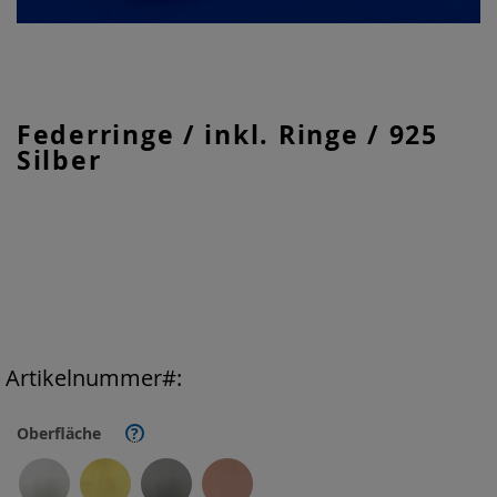
Zum
Federringe / inkl. Ringe / 925
Anfang
Silber
der
Bildgalerie
springen
Artikelnummer
Oberfläche
?