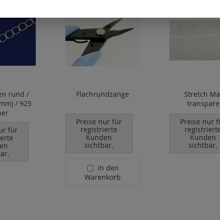
en rund /
Flachrundzange
Stretch Ma
3mm) / 925
transpare
ber
Preise nur für
Preise nur f
registrierte
registriert
ur für
Kunden
Kunden
ierte
sichtbar.
sichtbar.
en
ar.
In den
Warenkorb