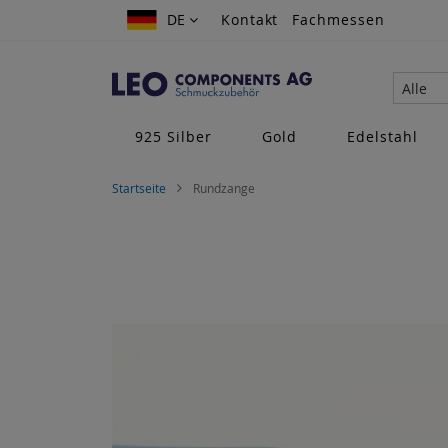
Zum
DE
DE
Kontakt
Fachmessen
Inhalt
springen
Alle
925 Silber
Gold
Edelstahl
Startseite
Rundzange
Zum
Ende
der
Bildgalerie
springen