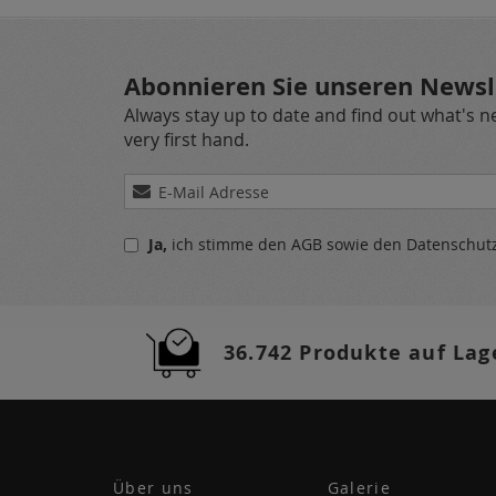
Abonnieren Sie unseren Newsl
Always stay up to date and find out what's 
very first hand.
Melden
Sie
sich
Ja,
ich stimme den
AGB
sowie den
Datenschu
für
unseren
Newsletter
a:
36.742 Produkte auf Lag
Über uns
Galerie