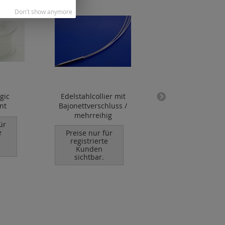
Don't show anymore
gic
Edelstahlcollier mit
Endkappen für Dra
nt
Bajonettverschluss /
Kautschuk / Led
mehrreihig
(kleine Öse offen)
ür
925 Silber
e
Preise nur für
registrierte
Preise nur für
Kunden
registrierte
sichtbar.
Kunden
sichtbar.