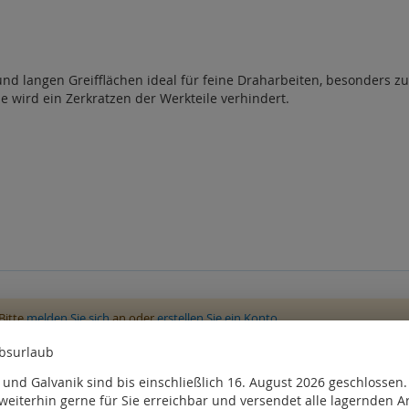
nd langen Greifflächen ideal für feine Draharbeiten, besonders z
 wird ein Zerkratzen der Werkteile verhindert.
Bitte
melden Sie sich
an oder
erstellen Sie ein Konto
, kauften auch
ebsurlaub
und Galvanik sind bis einschließlich 16. August 2026 geschlossen
weiterhin gerne für Sie erreichbar und versendet alle lagernden Ar