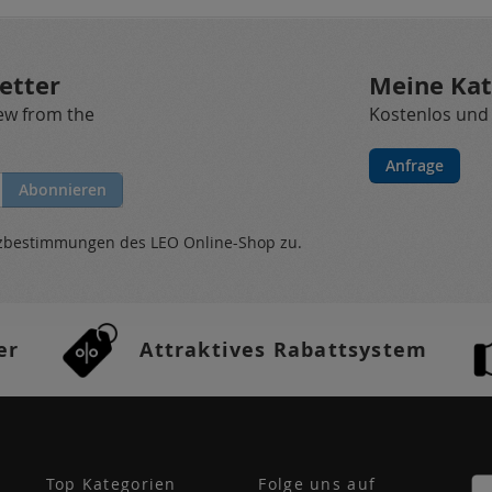
etter
Meine Kat
new from the
Kostenlos und
Anfrage
Abonnieren
tzbestimmungen
des LEO Online-Shop zu.
er
Attraktives Rabattsystem
Top Kategorien
Folge uns auf