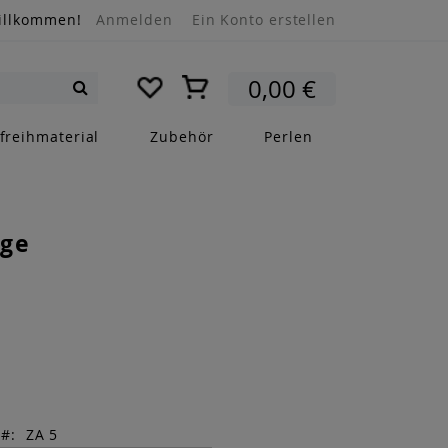
illkommen!
Anmelden
Ein Konto erstellen
Mein Warenkorb
0,00 €
Suche
freihmaterial
Zubehör
Perlen
ge
r
ZA 5