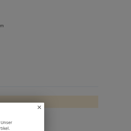
um
. Unser
tikel.