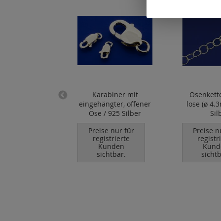
ten oval / lose
Karabiner mit
Ösenkett
x5.5mm) / 925
eingehängter, offener
lose (ø 4.
Silber
Öse / 925 Silber
Sil
se nur für
Preise nur für
Preise n
istrierte
registrierte
registr
unden
Kunden
Kund
chtbar.
sichtbar.
sichtb