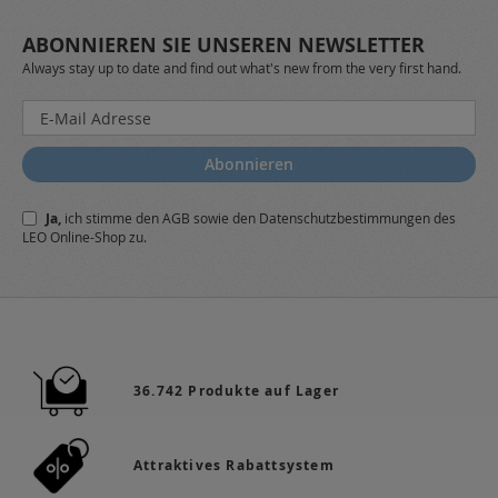
ABONNIEREN SIE UNSEREN NEWSLETTER
Always stay up to date and find out what's new from the very first hand.
Melden
Sie
sich
Abonnieren
für
unseren
Ja,
ich stimme den
AGB
sowie den
Datenschutzbestimmungen
des
Newsletter
LEO Online-Shop zu.
a:
36.742 Produkte auf Lager
Attraktives Rabattsystem