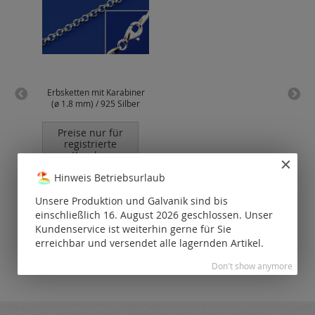
Erbsketten mit Karabiner
(ø 1.8 mm) / 925 Silber
Preise nur für
P
registrierte
Kunden
sichtbar.
Hinweis Betriebsurlaub
Unsere Produktion und Galvanik sind bis
einschließlich 16. August 2026 geschlossen. Unser
Kundenservice ist weiterhin gerne für Sie
erreichbar und versendet alle lagernden Artikel.
Don't show anymore