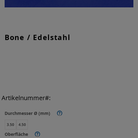
Zum
Bone / Edelstahl
Anfang
der
Bildgalerie
springen
Artikelnummer
Durchmesser Ø (mm)
?
3.50
4.50
Oberfläche
?