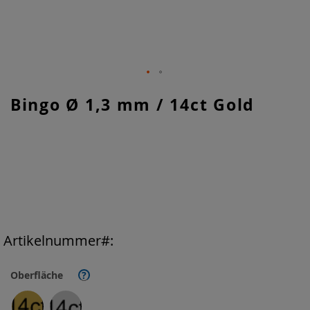
Zum
Bingo Ø 1,3 mm / 14ct Gold
Anfang
der
Bildgalerie
springen
Artikelnummer
Oberfläche
?