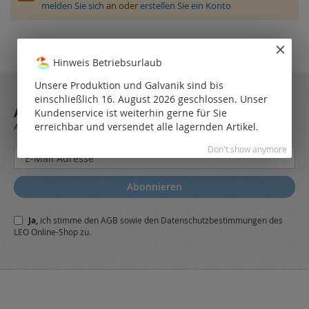
melden Sie sich
an oder
erstellen Sie ein Konto
Hinweis Betriebsurlaub
Unsere Produktion und Galvanik sind bis
einschließlich 16. August 2026 geschlossen. Unser
ABONNIEREN SIE UNSEREN NEWSLETTER
Kundenservice ist weiterhin gerne für Sie
erreichbar und versendet alle lagernden Artikel.
Always stay up to date and find out what's new from the very first hand.
Don't show anymore
Melden
Sie
sich
Abonnieren
für
unseren
Ja,
ich stimme den
AGB
sowie den
Datenschutzbestimmungen
des
Newsletter
LEO Online-Shop zu.
a: