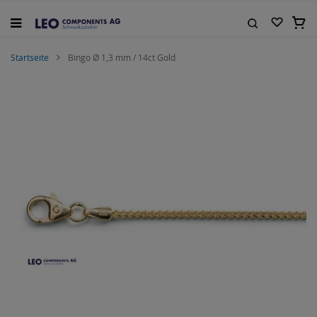
Zum
Inhalt
Mein
springen
Suche
Startseite
Bingo Ø 1,3 mm / 14ct Gold
Zum
Ende
der
Bildgalerie
springen