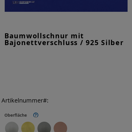
Zum
Baumwollschnur mit
Anfang
Bajonettverschluss / 925 Silber
der
Bildgalerie
springen
Artikelnummer
Oberfläche
?