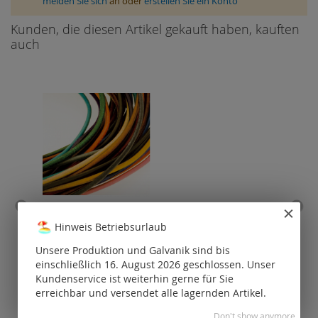
melden Sie sich
an oder
erstellen Sie ein Konto
Kunden, die diesen Artikel gekauft haben, kauften
auch
Leder / Ziegenleder (ø 1.3
Per
Hinweis Betriebsurlaub
mm)
Unsere Produktion und Galvanik sind bis
Preise nur für
P
einschließlich 16. August 2026 geschlossen. Unser
registrierte
Kundenservice ist weiterhin gerne für Sie
Kunden
erreichbar und versendet alle lagernden Artikel.
sichtbar.
Don't show anymore