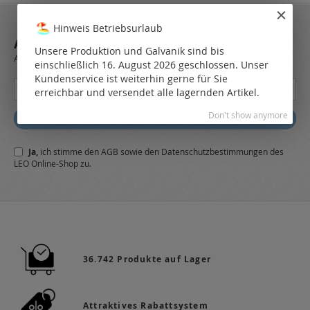
Hinweis Betriebsurlaub
ABONNIEREN SIE UNSEREN NEWSLETTER
Unsere Produktion und Galvanik sind bis
Always stay up to date and find out what's new from the very first hand.
einschließlich 16. August 2026 geschlossen. Unser
Kundenservice ist weiterhin gerne für Sie
Melden
erreichbar und versendet alle lagernden Artikel.
Sie
sich
Don't show anymore
Abonnieren
für
unseren
Ja,
ich stimme den
AGB
sowie den
Datenschutzbestimmungen
des
Newsletter
LEO Online-Shop zu.
a:
36.742 Produkte auf Lager
Attraktives Rabattsystem