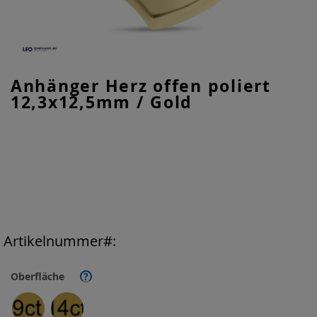
Zum
Anhänger Herz offen poliert
Anfang
12,3x12,5mm / Gold
der
Bildgalerie
springen
Artikelnummer
Oberfläche
?