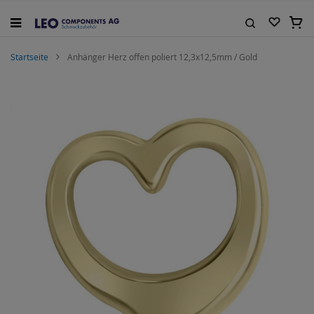
Zum
Inhalt
Mein
springen
Suche
Startseite
Anhänger Herz offen poliert 12,3x12,5mm / Gold
Zum
Ende
der
Bildgalerie
springen