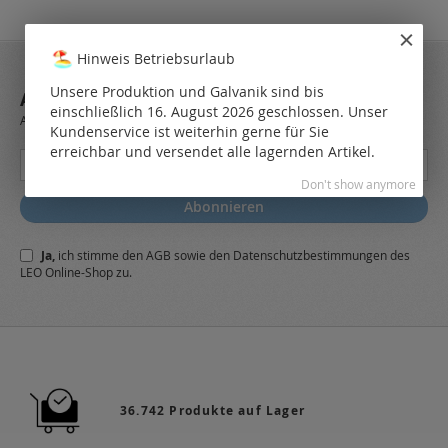
Hinweis Betriebsurlaub
Unsere Produktion und Galvanik sind bis
ABONNIEREN SIE UNSEREN NEWSLETTER
einschließlich 16. August 2026 geschlossen. Unser
Always stay up to date and find out what's new from the very first hand.
Kundenservice ist weiterhin gerne für Sie
erreichbar und versendet alle lagernden Artikel.
Melden
Sie
Don't show anymore
sich
Abonnieren
für
unseren
Ja,
ich stimme den
AGB
sowie den
Datenschutzbestimmungen
des
Newsletter
LEO Online-Shop zu.
a:
36.742 Produkte auf Lager