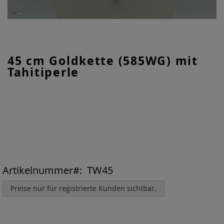
Zum
45 cm Goldkette (585WG) mit
Anfang
Tahitiperle
der
Bildgalerie
springen
Artikelnummer
TW45
Preise nur für registrierte Kunden sichtbar.